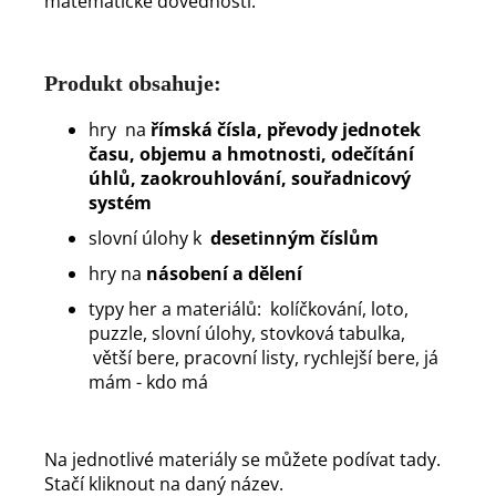
matematické dovednosti.
Produkt obsahuje:
hry na
římská čísla, převody jednotek
času, objemu a hmotnosti, odečítání
úhlů, zaokrouhlování, souřadnicový
systém
slovní úlohy k
desetinným číslům
hry na
násobení a dělení
typy her a materiálů: kolíčkování, loto,
puzzle, slovní úlohy, stovková tabulka,
větší bere, pracovní listy, rychlejší bere, já
mám - kdo má
Na jednotlivé materiály se můžete podívat tady.
Stačí kliknout na daný název.