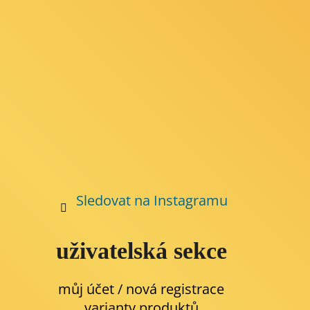
í
Sledovat na Instagramu
uživatelská sekce
můj účet / nová registrace
varianty produktů