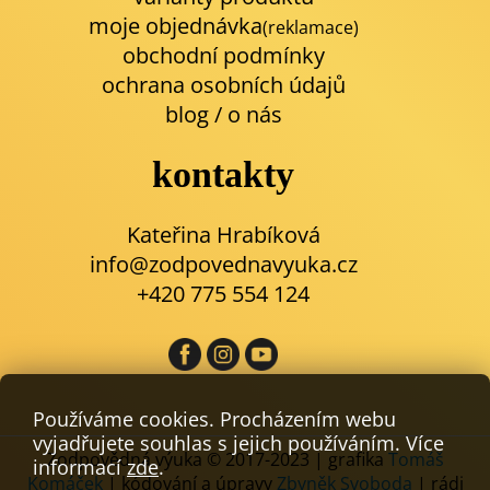
moje objednávka
(reklamace)
obchodní podmínky
ochrana osobních údajů
blog
/
o nás
kontakty
Kateřina Hrabíková
info@zodpovednavyuka.cz
+420 775 554 124
Používáme cookies. Procházením webu
vyjadřujete souhlas s jejich používáním. Více
Zodpovědná výuka © 2017-2023 | grafika
Tomáš
informací
zde
.
Komáček
| kódování a úpravy
Zbyněk Svoboda
| rádi