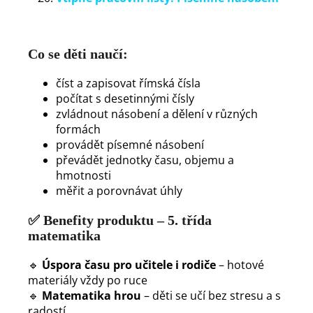
Co se děti naučí:
číst a zapisovat římská čísla
počítat s desetinnými čísly
zvládnout násobení a dělení v různých
formách
provádět písemné násobení
převádět jednotky času, objemu a
hmotnosti
měřit a porovnávat úhly
✅
Benefity produktu – 5. třída
matematika
🔹
Úspora času pro učitele i rodiče
– hotové
materiály vždy po ruce
🔹
Matematika hrou
– děti se učí bez stresu a s
radostí