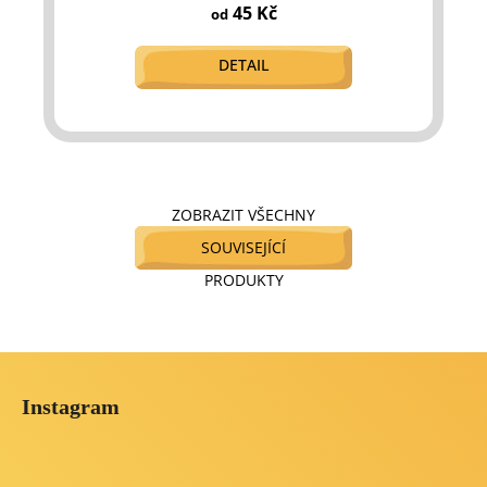
45 Kč
od
DETAIL
ZOBRAZIT VŠECHNY
SOUVISEJÍCÍ
PRODUKTY
Z
á
Instagram
p
a
t