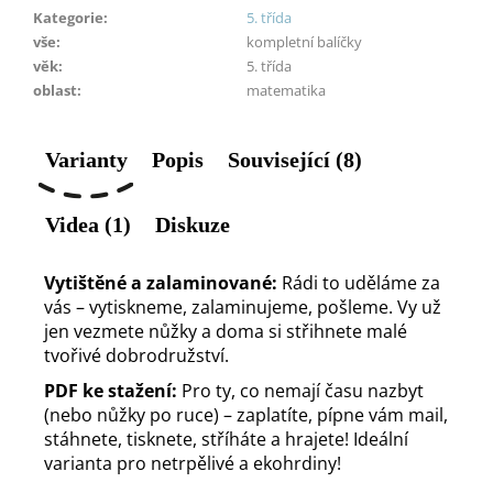
Kategorie
:
5. třída
vše
:
kompletní balíčky
věk
:
5. třída
oblast
:
matematika
Varianty
Popis
Související (8)
Videa (1)
Diskuze
Vytištěné a zalaminované:
Rádi to uděláme za
vás – vytiskneme, zalaminujeme, pošleme. Vy už
jen vezmete nůžky a doma si střihnete malé
tvořivé dobrodružství.
PDF ke stažení:
Pro ty, co nemají času nazbyt
(nebo nůžky po ruce) – zaplatíte, pípne vám mail,
stáhnete, tisknete, stříháte a hrajete! Ideální
varianta pro netrpělivé a ekohrdiny!