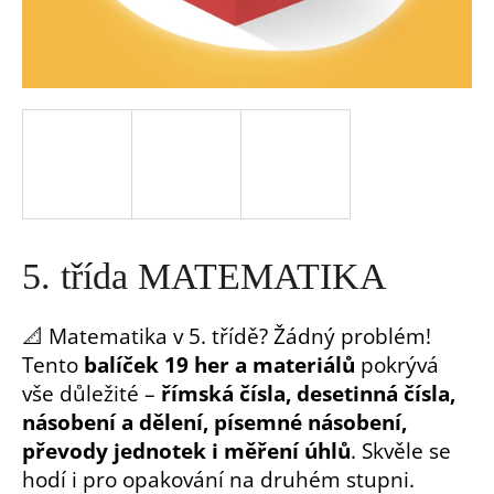
a
j
í
t
?
5. třída MATEMATIKA
📐 Matematika v 5. třídě? Žádný problém!
Tento
balíček 19 her a materiálů
pokrývá
HLEDAT
vše důležité –
římská čísla, desetinná čísla,
násobení a dělení, písemné násobení,
D
převody jednotek i měření úhlů
. Skvěle se
o
hodí i pro opakování na druhém stupni.
p