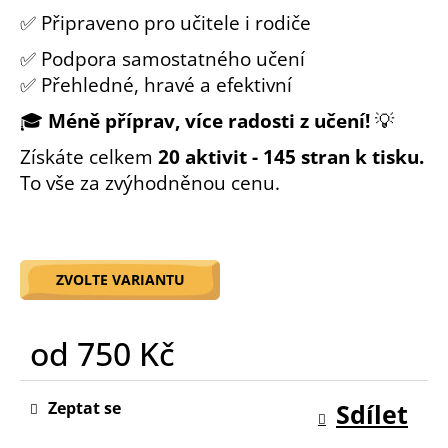
o
✅ Připraveno pro učitele i rodiče
r
✅ Podpora samostatného učení
u
č
✅ Přehledné, hravé a efektivní
u
🎓
Méně příprav, více radosti z učení!
💡
j
e
Získáte celkem
.
20 aktivit - 145 stran k tisku
m
To vše za zvýhodněnou cenu.
e
ZVOLTE VARIANTU
od
750 Kč
Měrná
cena:
Zeptat se
Sdílet