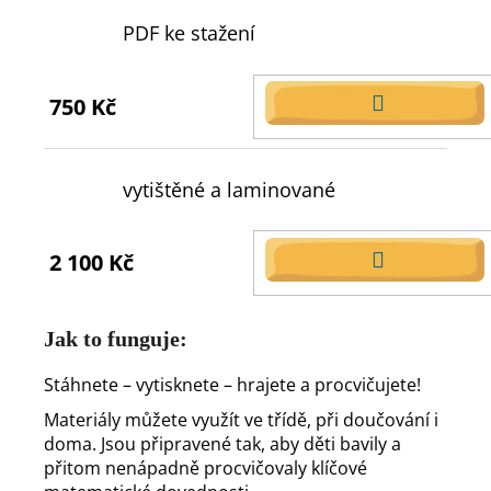
PDF ke stažení
750 Kč
DO
KOŠÍKU
vytištěné a laminované
2 100 Kč
DO
KOŠÍKU
Jak to funguje:
Stáhnete – vytisknete – hrajete a procvičujete!
Materiály můžete využít ve třídě, při doučování i
doma. Jsou připravené tak, aby děti bavily a
přitom nenápadně procvičovaly klíčové