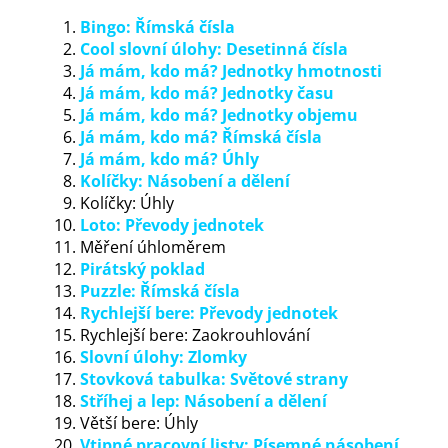
Bingo: Římská čísla
Cool slovní úlohy: Desetinná čísla
Já mám, kdo má? Jednotky hmotnosti
Já mám, kdo má? Jednotky času
Já mám, kdo má? Jednotky objemu
Já mám, kdo má? Římská čísla
Já mám, kdo má? Úhly
Kolíčky: Násobení a dělení
Kolíčky: Úhly
Loto: Převody jednotek
Měření úhloměrem
Pirátský poklad
Puzzle: Římská čísla
Rychlejší bere: Převody jednotek
Rychlejší bere: Zaokrouhlování
Slovní úlohy: Zlomky
Stovková tabulka: Světové strany
Stříhej a lep: Násobení a dělení
Větší bere: Úhly
Vtipné pracovní listy: Písemné násobení