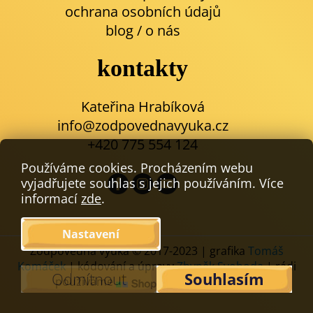
ochrana osobních údajů
blog
/
o nás
kontakty
Kateřina Hrabíková
info@zodpovednavyuka.cz
+420 775 554 124
Používáme cookies. Procházením webu
vyjadřujete souhlas s jejich používáním. Více
informací
zde
.
Nastavení
Zodpovědná výuka © 2017-2023 | grafika
Tomáš
Komáček
| kódování a úpravy
Zbyněk Svoboda
| rádi
Odmítnout
Souhlasím
používáme
,
upravit cookies