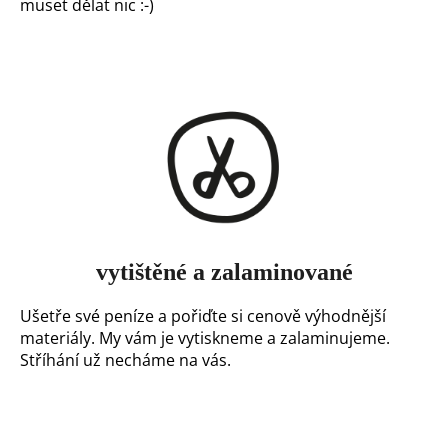
muset dělat nic :-)
o
r
u
č
u
j
e
m
e
vytištěné a zalaminované
Ušetře své peníze a pořiďte si cenově výhodnější
materiály. My vám je vytiskneme a zalaminujeme.
Stříhání už necháme na vás.