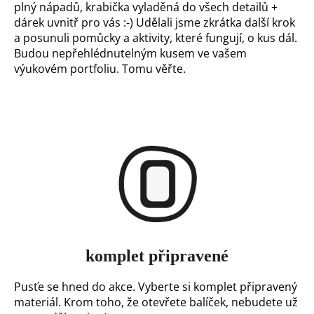
plný nápadů, krabička vyladěná do všech detailů +
a
dárek uvnitř pro vás :-) Udělali jsme zkrátka další krok
j
a posunuli pomůcky a aktivity, které fungují, o kus dál.
Budou nepřehlédnutelným kusem ve vašem
í
výukovém portfoliu. Tomu věřte.
t
?
HLEDAT
komplet připravené
D
Pusťe se hned do akce. Vyberte si komplet připravený
o
materiál. Krom toho, že otevřete balíček, nebudete už
p