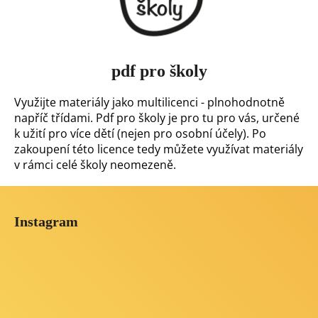
pdf pro školy
Využijte materiály jako multilicenci - plnohodnotně
napříč třídami. Pdf pro školy je pro tu pro vás, určené
k užití pro více dětí (nejen pro osobní účely). Po
zakoupení této licence tedy můžete využívat materiály
v rámci celé školy neomezeně.
Z
á
Instagram
p
a
t
í