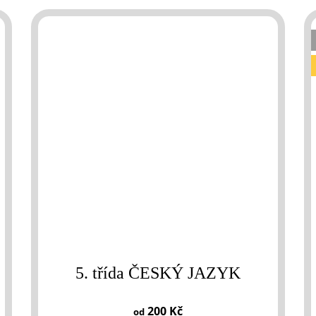
5. třída ČESKÝ JAZYK
200 Kč
od