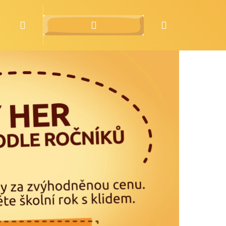
Hledat
Přihlášení
Nákupní
o nás
zdarma
Následující
košík