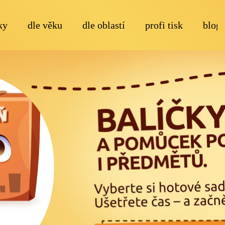
ky
dle věku
dle oblastí
profi tisk
blog
Co potřebujete najít?
Doporučujeme