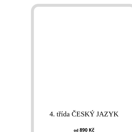
4. třída ČESKÝ JAZYK
890 Kč
od