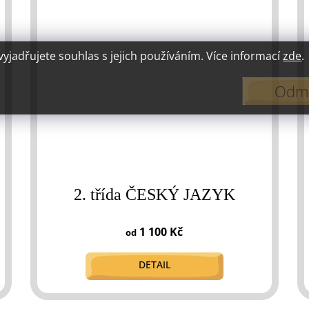
jadřujete souhlas s jejich používáním. Více informací
zde
.
Odmí
2. třída ČESKÝ JAZYK
1 100 Kč
od
DETAIL