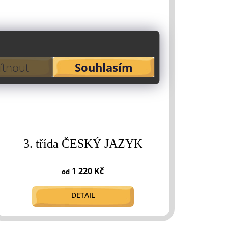
tnout
Souhlasím
3. třída ČESKÝ JAZYK
1 220 Kč
od
DETAIL