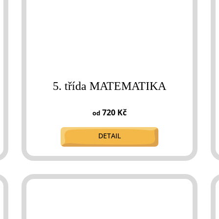
5. třída MATEMATIKA
720 Kč
od
DETAIL