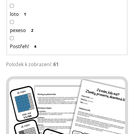
loto
1
pexeso
2
Postřeh!
4
Položek k zobrazení:
61
V
ý
p
i
s
p
r