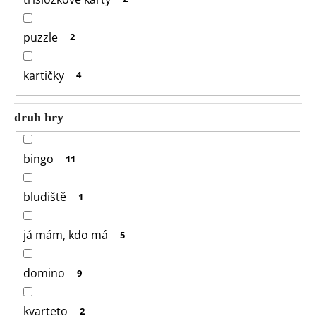
puzzle
2
kartičky
4
druh hry
bingo
11
bludiště
1
já mám, kdo má
5
domino
9
kvarteto
2