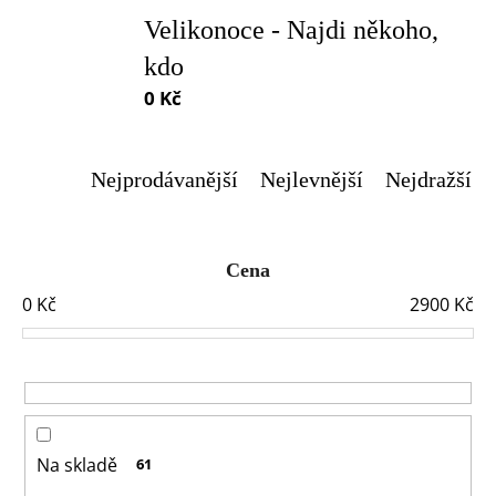
a
Velikonoce - Najdi někoho,
j
kdo
í
0 Kč
t
?
Nejprodávanější
Nejlevnější
Nejdražší
Cena
0
Kč
2900
Kč
HLEDAT
D
o
Na skladě
61
p