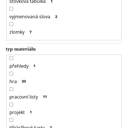
stovková tabulka
1
vyjmenovaná slova
2
zlomky
7
typ materiálu
přehledy
1
hra
33
pracovní listy
11
projekt
1
třísložkové karty
2