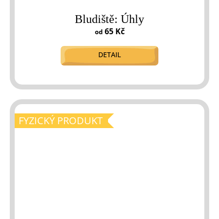
Bludiště: Úhly
65 Kč
od
DETAIL
FYZICKÝ PRODUKT