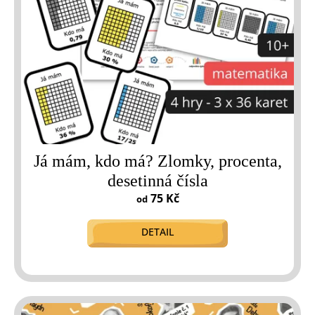
o
d
u
k
t
ů
Já mám, kdo má? Zlomky, procenta,
desetinná čísla
75 Kč
od
DETAIL