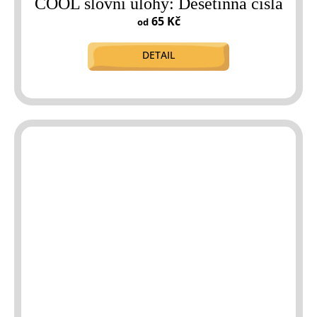
COOL slovní úlohy: Desetinná čísla
65 Kč
od
DETAIL