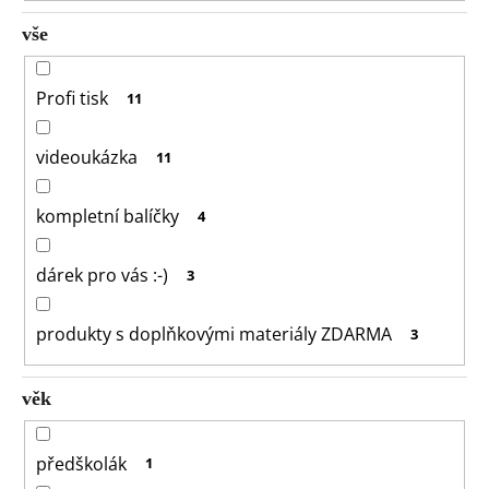
o
vše
r
u
č
Profi tisk
11
u
j
videoukázka
11
e
m
e
kompletní balíčky
4
dárek pro vás :-)
3
produkty s doplňkovými materiály ZDARMA
3
věk
předškolák
1