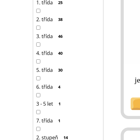
p
1. třída
25
i
s
2. třída
38
p
r
3. třída
46
o
d
4. třída
40
u
k
5. třída
30
t
j
ů
6. třída
4
3 - 5 let
1
7. třída
1
2. stupeň
14