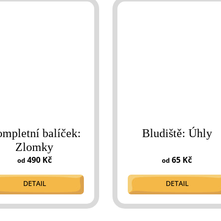
mpletní balíček:
Bludiště: Úhly
Zlomky
490 Kč
65 Kč
od
od
DETAIL
DETAIL