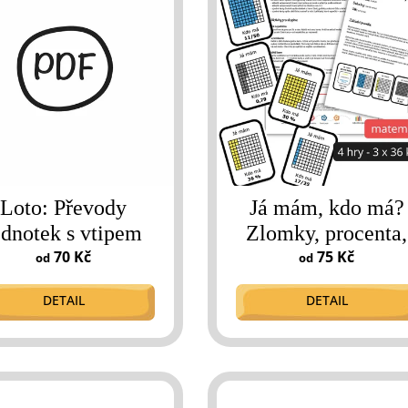
Loto: Převody
Já mám, kdo má?
ednotek s vtipem
Zlomky, procenta,
70 Kč
desetinná čísla
75 Kč
od
od
DETAIL
DETAIL