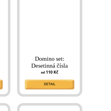
Domino set:
Desetinná čísla
110 Kč
od
DETAIL