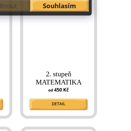
tnout
Souhlasím
2. stupeň
MATEMATIKA
450 Kč
od
DETAIL