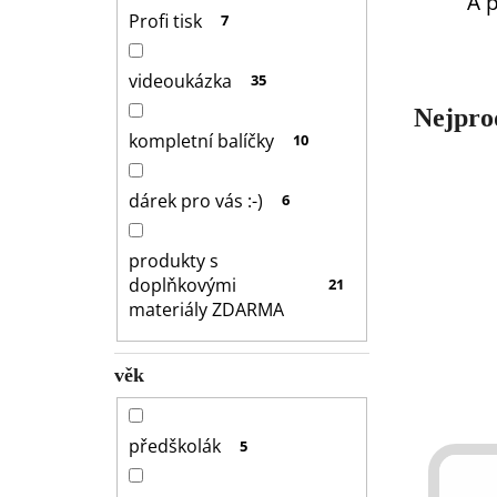
A 
l
Profi tisk
7
videoukázka
35
Nejpro
kompletní balíčky
10
dárek pro vás :-)
6
produkty s
doplňkovými
21
materiály ZDARMA
věk
V
předškolák
5
ý