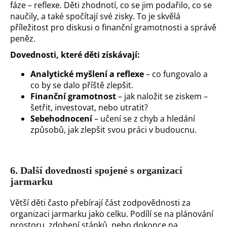
fáze – reflexe. Děti zhodnotí, co se jim podařilo, co se
naučily, a také spočítají své zisky. To je skvělá
příležitost pro diskusi o finanční gramotnosti a správě
peněz.
Dovednosti, které děti získávají:
Analytické myšlení a reflexe
– co fungovalo a
co by se dalo příště zlepšit.
Finanční gramotnost
– jak naložit se ziskem –
šetřit, investovat, nebo utratit?
Sebehodnocení
– učení se z chyb a hledání
způsobů, jak zlepšit svou práci v budoucnu.
6.
Další dovednosti spojené s organizací
jarmarku
Větší děti často přebírají část zodpovědnosti za
organizaci jarmarku jako celku. Podílí se na plánování
prostoru, zdobení stánků, nebo dokonce na