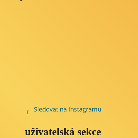
p
a
t
í
Sledovat na Instagramu
uživatelská sekce