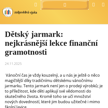
Přejít
K
Hledat
Náku
M
Přihlášení
na
o
Zpět
Zpět
košík
obsah
š
í
C
k
Dětský jarmark:
o
p
nejkrásnější lekce finanční
o
gramotnosti
t
ř
e
24.11.2025
b
Vánoční čas je vždy kouzelný, a u nás je ještě o něco
u
magičtější díky tradičnímu dětskému vánočnímu
j
jarmarku. Tento jarmark není jen o prodeji výrobků; je
e
to příležitost, kde děti aplikují své vědomosti do
t
skutečného života. Kromě toho se učí množství
e
nových dovedností, které jim budou užitečné i mimo
školní lavice.
n