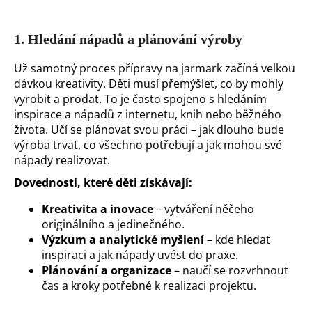
o
r
1.
Hledání nápadů a plánování výroby
u
č
Už samotný proces přípravy na jarmark začíná velkou
u
dávkou kreativity. Děti musí přemýšlet, co by mohly
j
vyrobit a prodat. To je často spojeno s hledáním
e
inspirace a nápadů z internetu, knih nebo běžného
m
života. Učí se plánovat svou práci – jak dlouho bude
e
výroba trvat, co všechno potřebují a jak mohou své
nápady realizovat.
Dovednosti, které děti získávají:
Kreativita a inovace
– vytváření něčeho
originálního a jedinečného.
Výzkum a analytické myšlení
– kde hledat
inspiraci a jak nápady uvést do praxe.
Plánování a organizace
– naučí se rozvrhnout
čas a kroky potřebné k realizaci projektu.