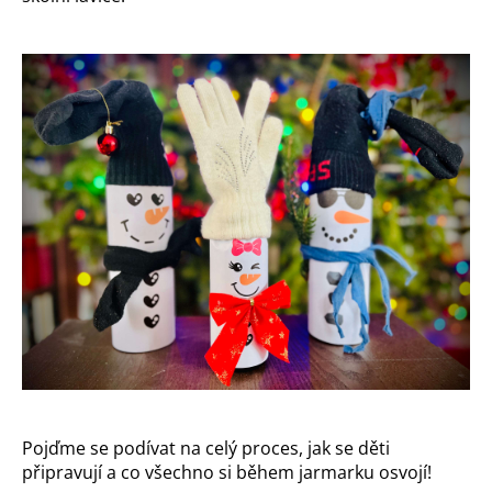
a
j
í
t
?
HLEDAT
D
Pojďme se podívat na celý proces, jak se děti
o
připravují a co všechno si během jarmarku osvojí!
p