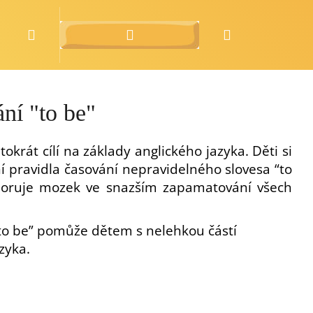
Hledat
Přihlášení
Nákupní
o nás
zdarma
košík
ní "to be"
krát cílí na základy anglického jazyka. Děti si
 pravidla časování nepravidelného slovesa “to
poruje mozek ve snazším zapamatování všech
“to be” pomůže dětem s nelehkou částí
azyka.