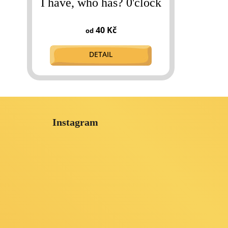
I have, who has? 0'clock
40 Kč
od
DETAIL
Z
á
Instagram
p
a
t
í