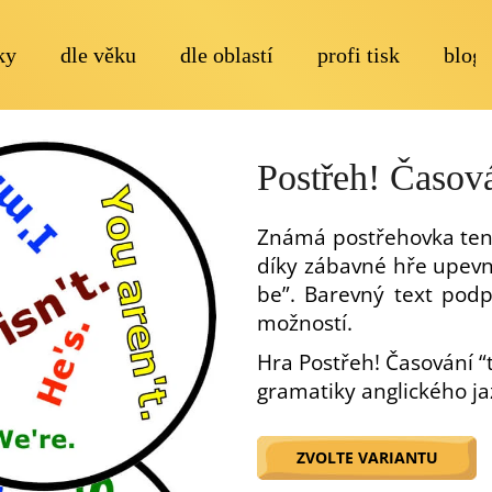
ky
dle věku
dle oblastí
profi tisk
blog
Co potřebujete najít?
Postřeh! Časová
Známá postřehovka tento
díky zábavné hře upevní
be”. Barevný text pod
možností.
Doporučujeme
Hra Postřeh! Časování 
gramatiky anglického j
ZVOLTE VARIANTU