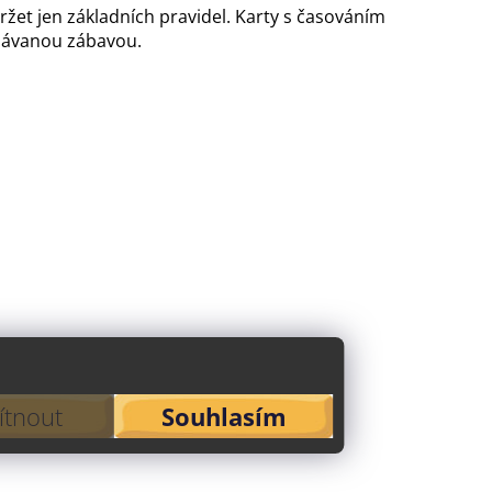
držet jen základních pravidel. Karty s časováním
edávanou zábavou.
tnout
Souhlasím