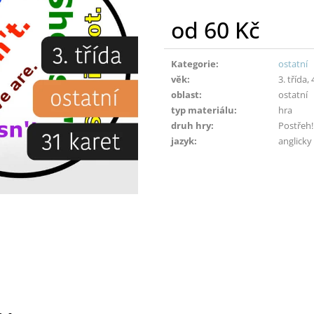
od
60 Kč
Měrná
cena:
Kategorie
:
ostatní
věk
:
3. třída, 
oblast
:
ostatní
typ materiálu
:
hra
druh hry
:
Postřeh!
jazyk
:
anglicky