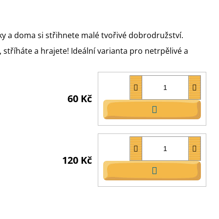
y a doma si střihnete malé tvořivé dobrodružství.
stříháte a hrajete! Ideální varianta pro netrpělivé a
60 Kč
DO
KOŠÍKU
120 Kč
DO
KOŠÍKU