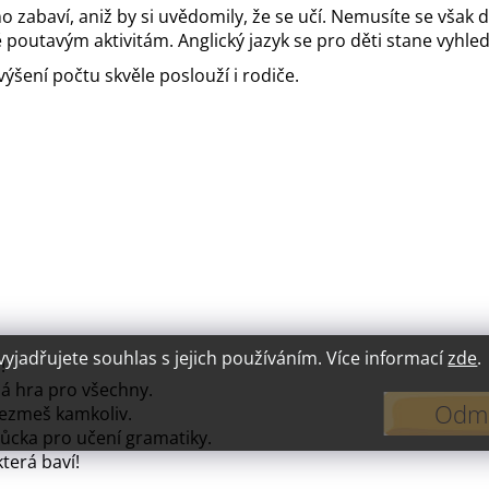
o zabaví, aniž by si uvědomily, že se učí. Nemusíte se však 
 poutavým aktivitám. Anglický jazyk se pro děti stane vyhl
ýšení počtu skvěle poslouží i rodiče.
jadřujete souhlas s jejich používáním. Více informací
zde
.
!
á hra pro všechny.
Odmí
ezmeš kamkoliv.
ůcka pro učení gramatiky.
která baví!