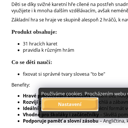
Děti se díky svižné karetní hře cílené na postřeh snadn
využijete i k mnoha dalším vzdělávacím, avšak neméně
Základní hra se hraje ve skupině alespoň 2 hráčů, k nav
Produkt obsahuje:
31 hracích karet
pravidla k různým hrám
Co se děti naučí:
fixovat si správné tvary slovesa "to be"
Benefity:
Používáme cookies. Procházením webu vy
Hravé procvičování angličtiny
– Učení bez nudy
Rozvíjí postřeh a koncentraci
– Rychlá a zábavn
Nastavení
Ideální na cesty i do třídy
– Kompaktní formát v
Vhodné pro školáky i začátečníky
– Skvělá pom
Podporuje paměť a slovní zásobu
– Angličtina, 