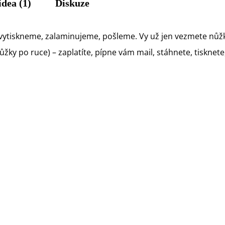
idea (1)
Diskuze
vytiskneme, zalaminujeme, pošleme. Vy už jen vezmete nůžk
ky po ruce) – zaplatíte, pípne vám mail, stáhnete, tisknete, 