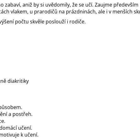
no zabaví, aniž by si uvědomily, že se učí. Zaujme především
ch vlakem, u prarodičů na prázdninách, ale i v menších sku
ýšení počtu skvěle poslouží i rodiče.
ě diakritiky
způsobem.
ní a postřeh.
ce.
 domácí učení.
motivuje k učení.