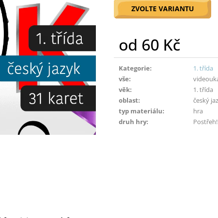
ZVOLTE VARIANTU
od
60 Kč
Měrná
cena:
Kategorie
:
1. třída
vše
:
videouk
věk
:
1. třída
oblast
:
český ja
typ materiálu
:
hra
druh hry
:
Postřeh!