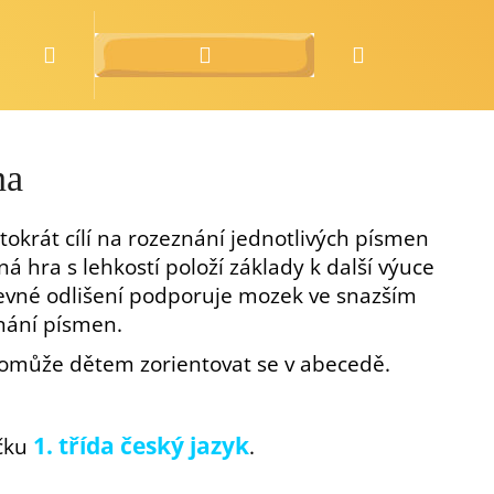
Hledat
Přihlášení
Nákupní
o nás
zdarma
košík
na
krát cílí na rozeznání jednotlivých písmen
ná hra s lehkostí položí základy k další výuce
evné odlišení podporuje mozek ve snazším
nání písmen.
omůže dětem zorientovat se v abecedě.
1. třída český jazyk
íčku
.