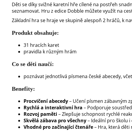
Děti se díky svižné karetní hře cílené na postřeh snad
seznamovat. Hru z edice Dobble můžete využít na cestá
Základní hra se hraje ve skupině alespoň 2 hráčů, k nav
Produkt obsahuje:
31 hracích karet
pravidla k různým hrám
Co se děti naučí:
poznávat jednotlivá písmena české abecedy, včetn
Benefity:
Procvičení abecedy
– Učení písmen zábavným 
Rychlá a interaktivní hra
– Podporuje soustředě
Rozvoj paměti
– Zlepšuje schopnost rychlé reak
Skvělá zábava pro všechny
– Ideální pro školu i
Vhodné pro začínající čtenáře
– Hra, která děti 