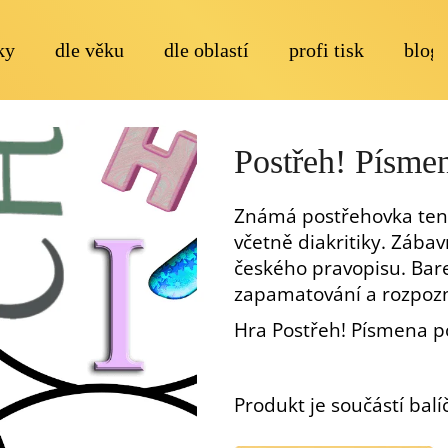
ky
dle věku
dle oblastí
profi tisk
blog
Co potřebujete najít?
Postřeh! Písme
Známá postřehovka tento
včetně diakritiky. Zábav
českého pravopisu. Bar
zapamatování a rozpoz
Doporučujeme
Hra Postřeh! Písmena p
Produkt je součástí bal