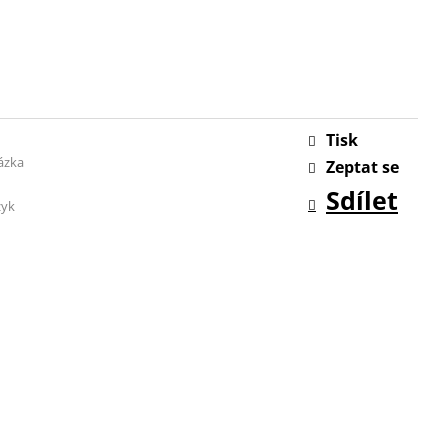
Tisk
ázka
Zeptat se
Sdílet
zyk