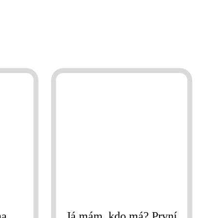
na
Já mám, kdo má? První