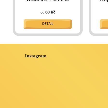
60 Kč
od
DETAIL
Z
á
Instagram
p
a
t
í