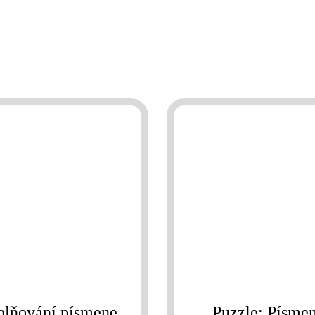
lňování písmene
Puzzle: Písme