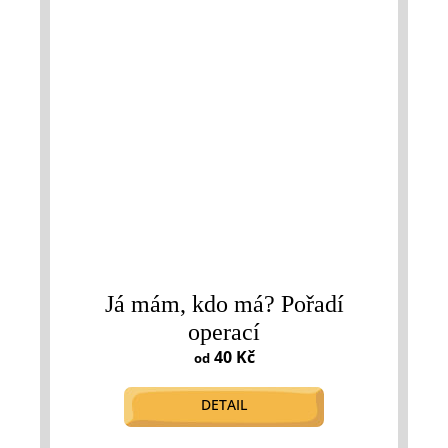
Já mám, kdo má? Pořadí
operací
40 Kč
od
DETAIL