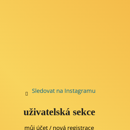
t
í
Sledovat na Instagramu
uživatelská sekce
můj účet / nová registrace