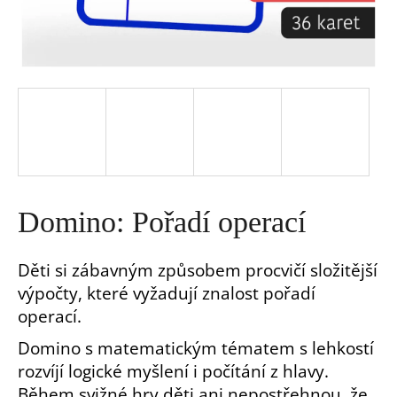
a
j
í
t
?
Domino: Pořadí operací
Děti si zábavným způsobem procvičí složitější
výpočty, které vyžadují znalost pořadí
HLEDAT
operací.
Domino s matematickým tématem s lehkostí
D
rozvíjí logické myšlení i počítání z hlavy.
o
p
Během svižné hry děti ani nepostřehnou, že