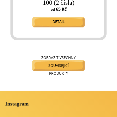
100 (2 čísla)
65 Kč
od
DETAIL
ZOBRAZIT VŠECHNY
SOUVISEJÍCÍ
PRODUKTY
Z
á
Instagram
p
a