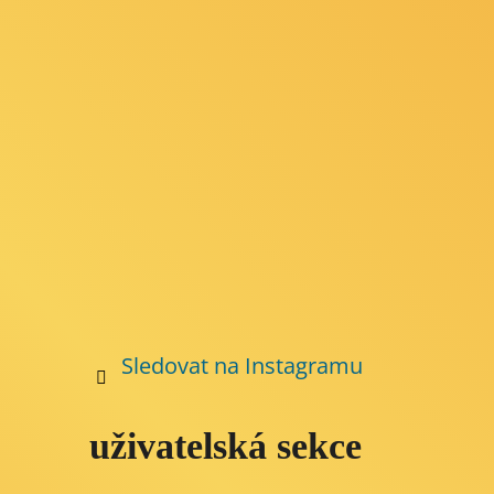
a
t
í
Sledovat na Instagramu
uživatelská sekce