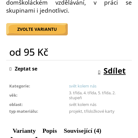
domškoláckém vzdělávání, v práci se
o
skupinami i jednotlivci.
r
u
č
ZVOLTE VARIANTU
u
j
e
od
95 Kč
m
e
Měrná
cena:
Zeptat se
Sdílet
Kategorie
:
svět kolem nás
3. třída, 4. třída, 5. třída, 2.
věk
:
stupeň
oblast
:
svět kolem nás
typ materiálu
:
projekt, třísložkové karty
Varianty
Popis
Související (4)