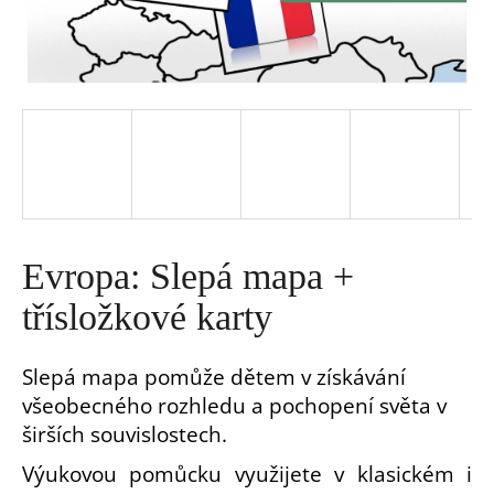
a
j
í
t
?
Evropa: Slepá mapa +
třísložkové karty
Slepá mapa pomůže dětem v získávání
HLEDAT
všeobecného rozhledu a pochopení světa v
širších souvislostech.
D
o
Výukovou pomůcku využijete v klasickém i
p