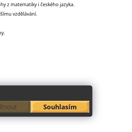
ohy z matematiky i českého jazyka.
alšímu vzdělávání.
ky.
tnout
Souhlasím