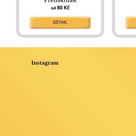
80 Kč
od
DETAIL
Z
á
Instagram
p
a
t
í