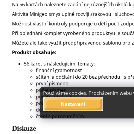
Na 56 kartách naleznete zadání nejrůznějších úkolů k 
Aktivita Minigeo smysluplně rozvíjí zrakovou i slucho
Možnost vlastní kontroly podporuje u dětí pocit zodp
Při objednání komplet vyrobeného produktyu je součást
Můžete ale také využít předpřipravenou šablonu pro z
Produkt obsahuje:
56 karet s následujícími tématy:
finanční gramotnost
sčítání a odčítání do 20 bez přechodu i s 
první písmeno
počet písmen
Používáme cookies. Procházením webu vy
počáteční slabika
počet slabik
Nastavení
délka slabik
čtení s porozuměním
Diskuze