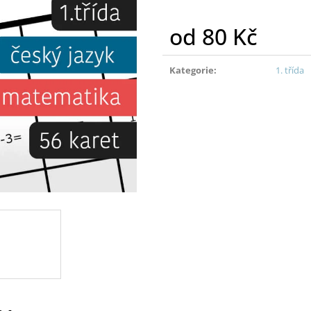
od
80 Kč
Měrná
cena:
Kategorie
:
1. třída