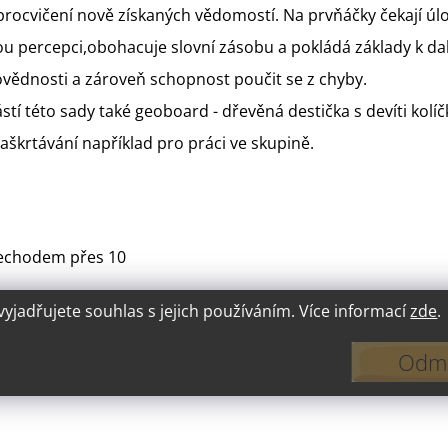
procvičení nově získaných vědomostí. Na prvňáčky čekají úl
vou percepci,obohacuje slovní zásobu a pokládá základy k d
ovědnosti a zároveň schopnost poučit se z chyby.
í této sady také geoboard - dřevěná destička s devíti kolíč
aškrtávání například pro práci ve skupině.
přechodem přes 10
jadřujete souhlas s jejich používáním. Více informací
zde
.
Odmí