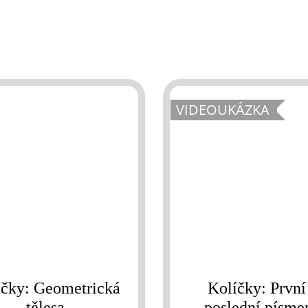
VIDEOUKÁZKA
íčky: Geometrická
Kolíčky: První
tělesa
poslední písme