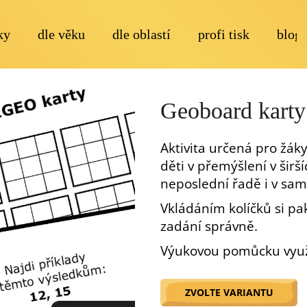
ky
dle věku
dle oblastí
profi tisk
blog
Co potřebujete najít?
Geoboard karty:
Aktivita určená pro žáky
děti v přemýšlení v širš
neposlední řadě i v sam
Doporučujeme
Vkládáním kolíčků si p
zadání správně.
Výukovou pomůcku využij
ZVOLTE VARIANTU