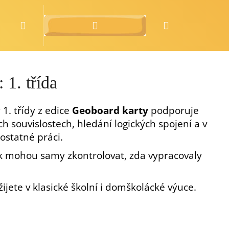
Hledat
Přihlášení
Nákupní
o nás
zdarma
košík
 1. třída
 1. třídy z edice
Geoboard karty
podporuje
ích souvislostech, hledání logických spojení a v
ostatné práci.
ak mohou samy zkontrolovat, zda vypracovaly
ete v klasické školní i domškolácké výuce.