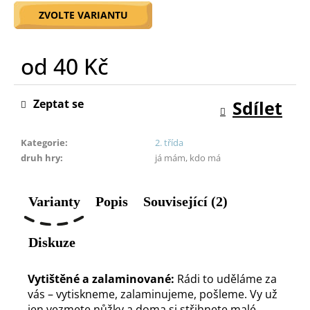
o
ZVOLTE VARIANTU
r
u
č
od
40 Kč
u
Měrná
j
cena:
e
Zeptat se
Sdílet
m
e
Kategorie
:
2. třída
druh hry
:
já mám, kdo má
Varianty
Popis
Související (2)
Diskuze
Vytištěné a zalaminované:
Rádi to uděláme za
vás – vytiskneme, zalaminujeme, pošleme. Vy už
jen vezmete nůžky a doma si střihnete malé