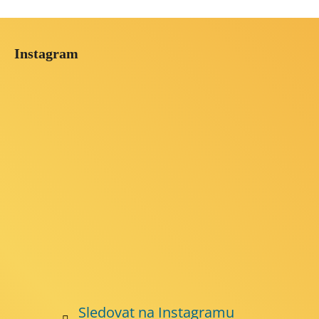
Z
á
Instagram
p
a
t
í
Sledovat na Instagramu