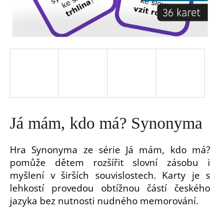
a
j
í
t
?
Já mám, kdo má? Synonyma
Hra Synonyma ze série Já mám, kdo má?
pomůže dětem rozšířit slovní zásobu i
HLEDAT
myšlení v širších souvislostech. Karty je s
lehkostí provedou obtížnou částí českého
D
jazyka bez nutnosti nudného memorování.
o
p