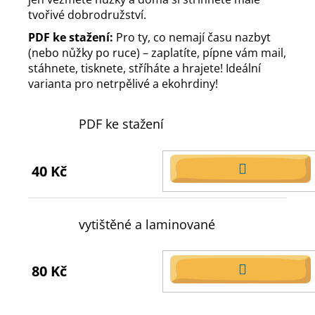
tvořivé dobrodružství.
PDF ke stažení:
Pro ty, co nemají času nazbyt
(nebo nůžky po ruce) – zaplatíte, pípne vám mail,
stáhnete, tisknete, stříháte a hrajete! Ideální
varianta pro netrpělivé a ekohrdiny!
PDF ke stažení
40 Kč
DO
KOŠÍKU
vytištěné a laminované
80 Kč
DO
KOŠÍKU