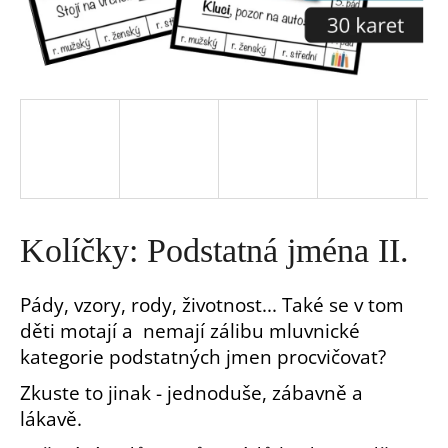
a
j
í
t
?
Kolíčky: Podstatná jména II.
Pády, vzory, rody, životnost... Také se v tom
děti motají a nemají zálibu mluvnické
HLEDAT
kategorie podstatných jmen procvičovat?
Zkuste to jinak - jednoduše, zábavně a
D
lákavě.
o
p