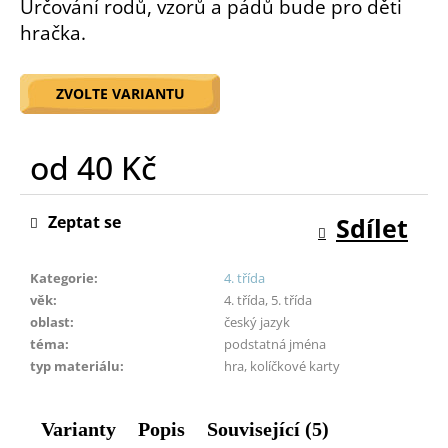
Určování rodů, vzorů a pádů bude pro děti
o
hračka.
r
u
č
ZVOLTE VARIANTU
u
j
e
od
40 Kč
m
e
Měrná
cena:
Zeptat se
Sdílet
Kategorie
:
4. třída
věk
:
4. třída, 5. třída
oblast
:
český jazyk
téma
:
podstatná jména
typ materiálu
:
hra, kolíčkové karty
Varianty
Popis
Související (5)