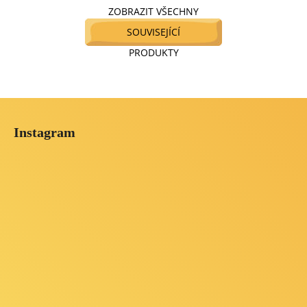
ZOBRAZIT VŠECHNY
SOUVISEJÍCÍ
PRODUKTY
Z
á
Instagram
p
a
t
í