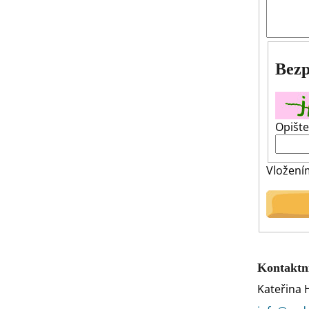
l
Bezp
Opište
Vložení
Kontaktn
Kateřina 