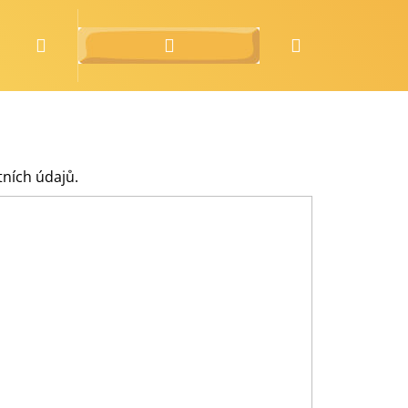
Hledat
Přihlášení
Nákupní
o nás
zdarma
košík
tních údajů.