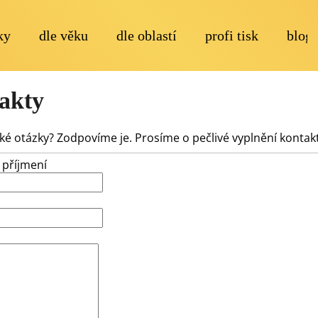
ky
dle věku
dle oblastí
profi tisk
blog
Co potřebujete najít?
akty
ké otázky? Zodpovíme je. Prosíme o pečlivé vyplnění kontak
 příjmení
Doporučujeme