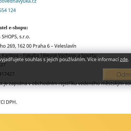
povednavyuka.cz
554 124
tel e-shopu:
SHOPS, s.r.o.
ho 269, 162 00 Praha 6 – Veleslavín
a Karlova – Fakulta Tělesné Výchovy a Sportu
jadřujete souhlas s jejich používáním. Více informací
zde
.
427
Odmí
417427
t je zapsána v obchodním rejstříku vedeného městským sou
TCI DPH.