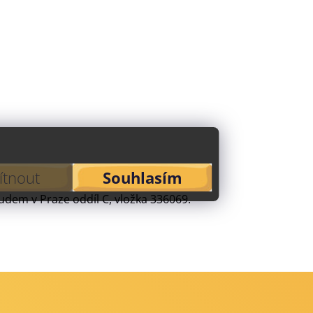
tnout
Souhlasím
dem v Praze oddíl C, vložka 336069.