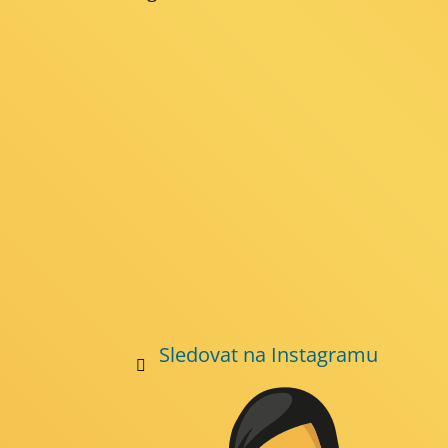
p
a
t
í
Sledovat na Instagramu