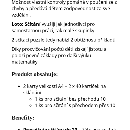
Možnost vlastní kontroly pomáhá v poučení se z
chyby a předává dětem zodpovědnost za své
vzdělání.
Loto: Sčítání
využijí jak jednotlivci pro
samostatnou práci, tak malé skupinky.
2 sčítací puzzle tedy nabízí 2 obtížnosti příkladů.
Díky procvičování počtů děti získají jistotu a
položí pevné základy pro další výuku
matematiky.
Produkt obsahuje:
2 karty velikosti A4 + 2 x 40 kartiček na
skládání
1 ks pro sčítání bez přechodu 10
1 ks pro sčítání s přechodem přes 10
Benefity:
Procvičuje sčítání do 20
– Zábavná cesta k