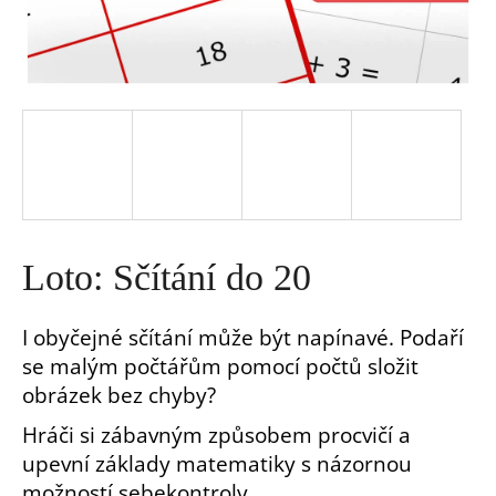
a
j
í
t
?
Loto: Sčítání do 20
I obyčejné sčítání může být napínavé. Podaří
se malým počtářům pomocí počtů složit
HLEDAT
obrázek bez chyby?
Hráči si zábavným způsobem procvičí a
D
upevní základy matematiky s názornou
o
p
možností sebekontroly.