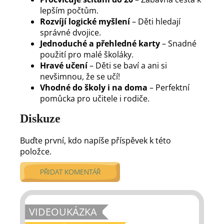
lepším počtům.
Rozvíjí logické myšlení
– Děti hledají
správné dvojice.
Jednoduché a přehledné karty
– Snadné
použití pro malé školáky.
Hravé učení
– Děti se baví a ani si
nevšimnou, že se učí!
Vhodné do školy i na doma
– Perfektní
pomůcka pro učitele i rodiče.
Diskuze
Buďte první, kdo napíše příspěvek k této
položce.
PŘIDAT KOMENTÁŘ
VIDEOUKÁZKA