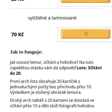
DO
KOŠÍKU
vytištěné a laminované
70 Kč
DO
KOŠÍKU
Jak to funguje:
Jak souvisí lemur, sčítání a hvězdice? Na tuto
zapeklitou otázku vám dá odpověď
Loto: Sčítání
do 20
.
První arch lota obsahuje 20 kartiček s
jednoduchými počty bez přechodu přes 10.
Výsledkem je složený obrázek lemura.
Druhý arch taktéž s 20 kartami se dostává ve
sčítání přes 10 a děti složí fotografii hvězdice.