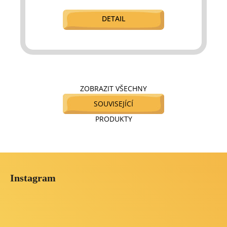
DETAIL
ZOBRAZIT VŠECHNY
SOUVISEJÍCÍ
PRODUKTY
Z
á
Instagram
p
a
t
í