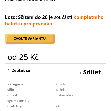
o
r
u
Loto: Sčítání do 20
je součástí
kompletního
č
balíčku pro prvňáka
.
u
j
e
ZVOLTE VARIANTU
m
e
od
25 Kč
Měrná
cena:
Zeptat se
Sdílet
Kategorie
:
1. třída
věk
:
1. třída
oblast
:
matematika
typ materiálu
:
hra
druh hry
:
loto