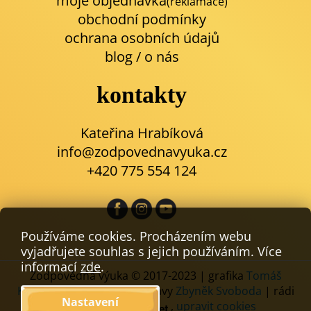
moje objednávka
(reklamace)
obchodní podmínky
ochrana osobních údajů
blog
/
o nás
kontakty
Kateřina Hrabíková
info@zodpovednavyuka.cz
+420 775 554 124
Používáme cookies. Procházením webu
vyjadřujete souhlas s jejich používáním. Více
informací
zde
.
Zodpovědná výuka © 2017-2023 | grafika
Tomáš
Komáček
| kódování a úpravy
Zbyněk Svoboda
| rádi
Nastavení
používáme
,
upravit cookies