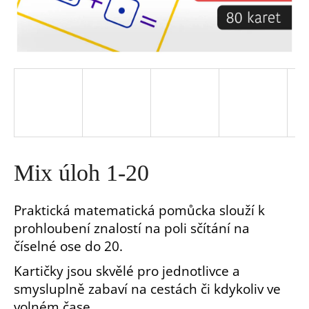
a
j
í
t
?
Mix úloh 1-20
Praktická matematická pomůcka slouží k
prohloubení znalostí na poli sčítání na
HLEDAT
číselné ose do 20.
Kartičky jsou skvělé pro jednotlivce a
D
smysluplně zabaví na cestách či kdykoliv ve
o
p
volném čase.