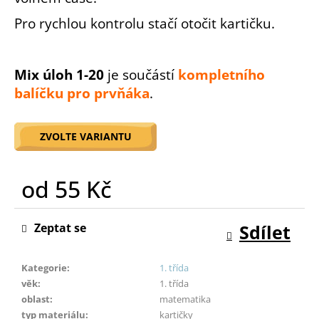
o
Pro rychlou kontrolu stačí otočit kartičku.
r
u
č
Mix úloh 1-20
je součástí
kompletního
u
j
balíčku pro prvňáka
.
e
m
e
ZVOLTE VARIANTU
od
55 Kč
Měrná
cena:
Zeptat se
Sdílet
Kategorie
:
1. třída
věk
:
1. třída
oblast
:
matematika
typ materiálu
:
kartičky