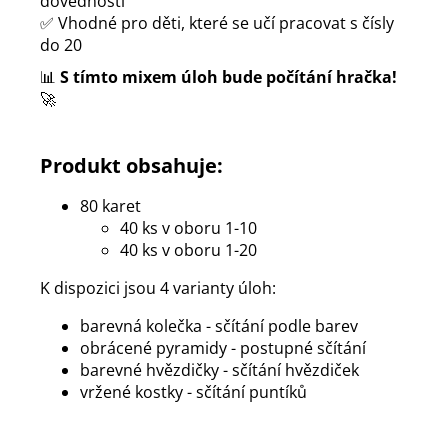
dovedností
✅ Vhodné pro děti, které se učí pracovat s čísly
do 20
📊
S tímto mixem úloh bude počítání hračka!
🚀
Produkt obsahuje:
80 karet
40 ks v oboru 1-10
40 ks v oboru 1-20
K dispozici jsou 4 varianty úloh:
barevná kolečka - sčítání podle barev
obrácené pyramidy - postupné sčítání
barevné hvězdičky - sčítání hvězdiček
vržené kostky - sčítání puntíků