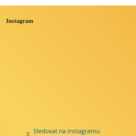
Z
á
Instagram
p
a
t
í
Sledovat na Instagramu