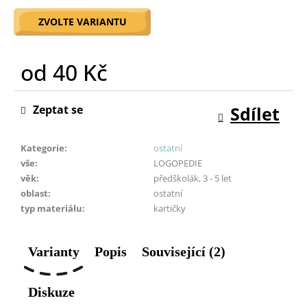
o
ZVOLTE VARIANTU
r
u
č
od
40 Kč
u
j
Měrná
e
cena:
Zeptat se
Sdílet
m
e
Kategorie
:
ostatní
vše
:
LOGOPEDIE
věk
:
předškolák, 3 - 5 let
oblast
:
ostatní
typ materiálu
:
kartičky
Varianty
Popis
Související (2)
Diskuze