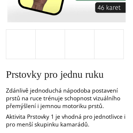
a
j
í
t
?
Prstovky pro jednu ruku
Zdánlivě jednoduchá nápodoba postavení
prstů na ruce trénuje schopnost vizuálního
HLEDAT
přemýšlení i jemnou motoriku prstů.
Aktivita Prstovky 1 je vhodná pro jednotlivce i
D
pro menší skupinku kamarádů.
o
p