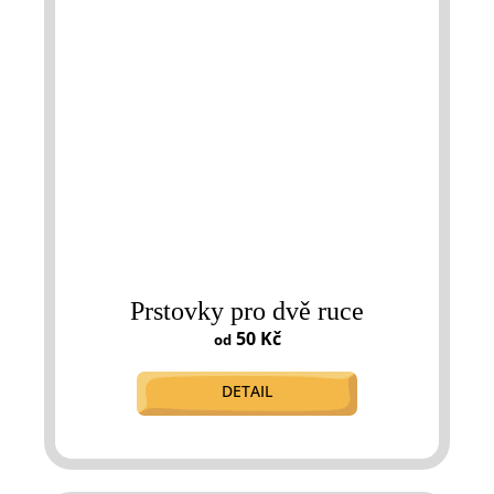
Prstovky pro dvě ruce
50 Kč
od
DETAIL