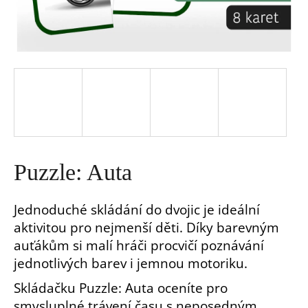
a
j
í
t
?
Puzzle: Auta
Jednoduché skládání do dvojic je ideální
aktivitou pro nejmenší děti. Díky barevným
HLEDAT
auťákům si malí hráči procvičí poznávání
jednotlivých barev i jemnou motoriku.
D
Skládačku Puzzle: Auta oceníte pro
o
p
smysluplné trávení času s neposedným