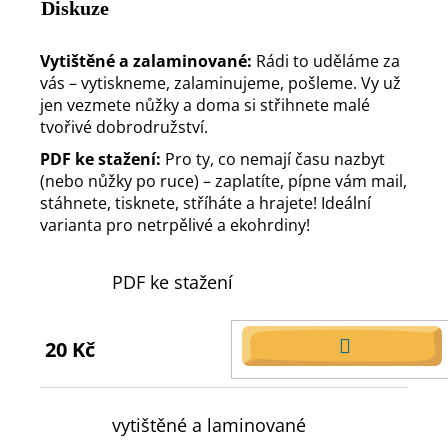
Diskuze
Vytištěné a zalaminované:
Rádi to uděláme za
vás – vytiskneme, zalaminujeme, pošleme. Vy už
jen vezmete nůžky a doma si střihnete malé
tvořivé dobrodružství.
PDF ke stažení:
Pro ty, co nemají času nazbyt
(nebo nůžky po ruce) – zaplatíte, pípne vám mail,
stáhnete, tisknete, stříháte a hrajete! Ideální
varianta pro netrpělivé a ekohrdiny!
PDF ke stažení
20 Kč
DO
KOŠÍKU
vytištěné a laminované