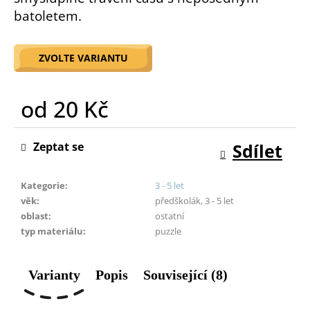
o
batoletem.
r
u
č
ZVOLTE VARIANTU
u
j
od
20 Kč
e
m
Měrná
e
cena:
Zeptat se
Sdílet
Kategorie
:
3 - 5 let
věk
:
předškolák, 3 - 5 let
oblast
:
ostatní
typ materiálu
:
puzzle
Varianty
Popis
Související (8)