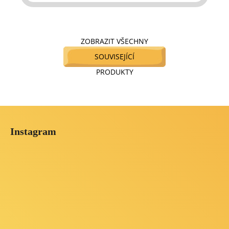
ZOBRAZIT VŠECHNY
SOUVISEJÍCÍ
PRODUKTY
Z
á
Instagram
p
a
t
í