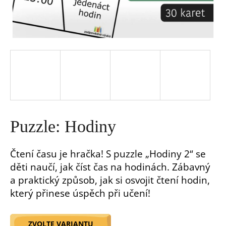
a
j
í
t
?
Puzzle: Hodiny
Čtení času je hračka! S puzzle „Hodiny 2“ se
děti naučí, jak číst čas na hodinách. Zábavný
HLEDAT
a praktický způsob, jak si osvojit čtení hodin,
který přinese úspěch při učení!
D
o
p
ZVOLTE VARIANTU