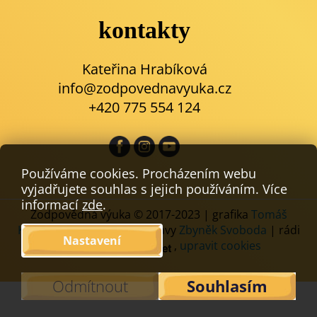
kontakty
Kateřina Hrabíková
info@zodpovednavyuka.cz
+420 775 554 124
Používáme cookies. Procházením webu
vyjadřujete souhlas s jejich používáním. Více
informací
zde
.
Zodpovědná výuka © 2017-2023 | grafika
Tomáš
Komáček
| kódování a úpravy
Zbyněk Svoboda
| rádi
Nastavení
používáme
,
upravit cookies
Odmítnout
Souhlasím