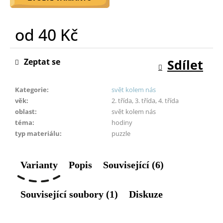
o
r
od
40 Kč
u
č
Měrná
u
cena:
Zeptat se
Sdílet
j
e
m
Kategorie
:
svět kolem nás
e
věk
:
2. třída, 3. třída, 4. třída
oblast
:
svět kolem nás
téma
:
hodiny
typ materiálu
:
puzzle
Varianty
Popis
Související (6)
Související soubory (1)
Diskuze