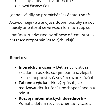
číselný zápis času 2. půlky dne
slovní časový údaj
Jednotlivé díly po promíchání skládáte k sobě.
Aktivitu nejprve trénujte s dopomocí, aby se děti
naučily orientovat se ve všech formách zápisu.
Pomůcka Puzzle: Hodiny přinese dětem jistotu v
přesném rozpoznání časových údajů.
Benefity:
Interaktivní učení
– Děti se učí číst čas
skládáním puzzle, což jim pomáhá zlepšit
jejich schopnosti v časovém rozpoznávání.
Zábavná výuka
– Hravý způsob, jak
motivovat děti k učení a pochopení hodin a
minut.
Rozvoj matematických dovedností
–
Pomáhá dětem rozvíjet orientaci v čase a