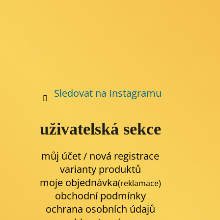
a
j
í
t
?
Sledovat na Instagramu
uživatelská sekce
můj účet / nová registrace
HLEDAT
varianty produktů
moje objednávka
(reklamace)
obchodní podmínky
D
o
ochrana osobních údajů
p