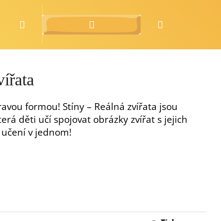
Hledat
Přihlášení
Nákupní
o nás
zdarma
košík
vířata
ravou formou! Stíny – Reálná zvířata jsou
erá děti učí spojovat obrázky zvířat s jejich
i učení v jednom!