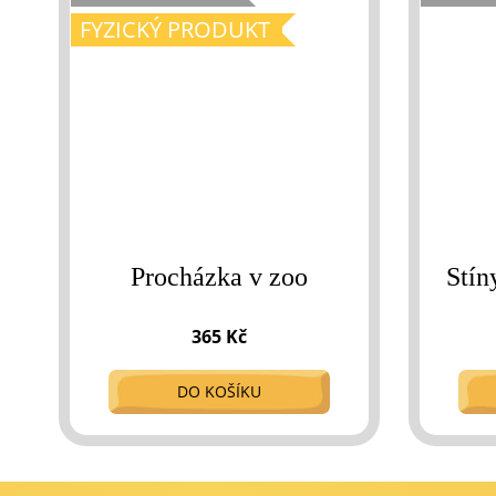
FYZICKÝ PRODUKT
Procházka v zoo
Stín
365 Kč
DO KOŠÍKU
Z