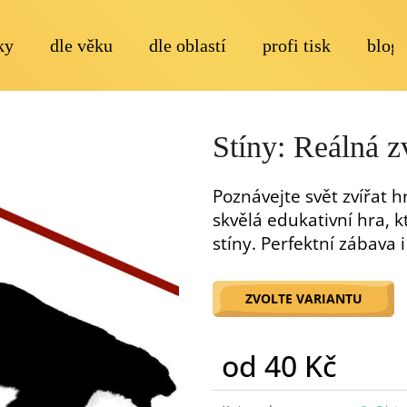
ky
dle věku
dle oblastí
profi tisk
blog
Co potřebujete najít?
Stíny: Reálná z
Poznávejte svět zvířat h
skvělá edukativní hra, kt
stíny. Perfektní zábava 
Doporučujeme
ZVOLTE VARIANTU
od
40 Kč
Měrná