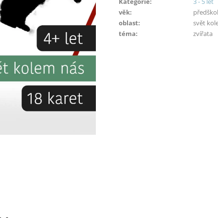
cena:
Kategorie
:
3 - 5 let
věk
:
předškolá
oblast
:
svět kol
téma
:
zvířata