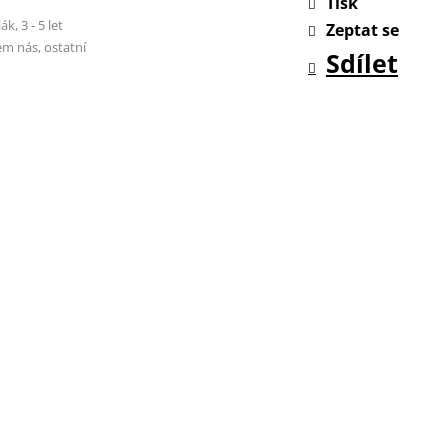
Tisk
k, 3 - 5 let
Zeptat se
em nás, ostatní
Sdílet