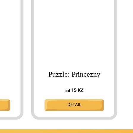
Puzzle: Princezny
15 Kč
od
DETAIL