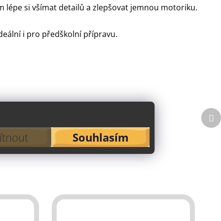
tem lépe si všímat detailů a zlepšovat jemnou motoriku.
deální i pro předškolní přípravu.
Da
p
tnout
Souhlasím