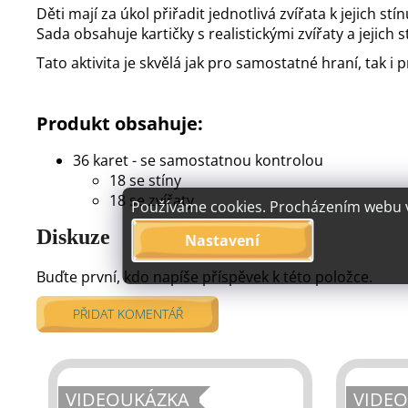
Děti mají za úkol přiřadit jednotlivá zvířata k jejich 
Sada obsahuje kartičky s realistickými zvířaty a jejich 
Tato aktivita je skvělá jak pro samostatné hraní, tak i 
Produkt obsahuje:
36 karet - se samostatnou kontrolou
18 se stíny
18 se zvířaty
Používáme cookies. Procházením webu vy
Diskuze
Nastavení
Buďte první, kdo napíše příspěvek k této položce.
PŘIDAT KOMENTÁŘ
VIDEOUKÁZKA
VIDE