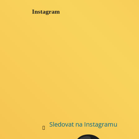
á
Instagram
p
a
t
í
Sledovat na Instagramu