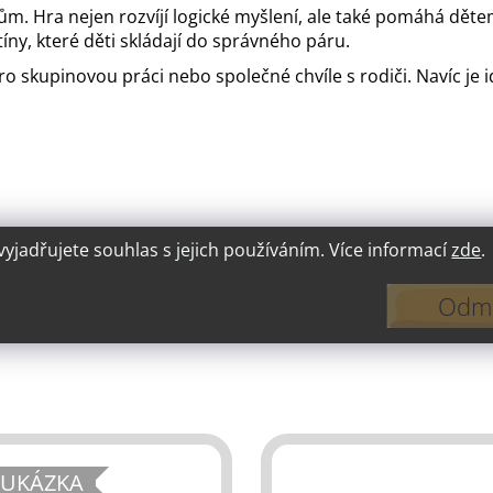
stínům. Hra nejen rozvíjí logické myšlení, ale také pomáhá dě
stíny, které děti skládají do správného páru.
pro skupinovou práci nebo společné chvíle s rodiči. Navíc je i
jadřujete souhlas s jejich používáním. Více informací
zde
.
Odmí
OUKÁZKA