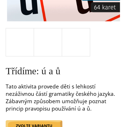
a
j
í
t
?
Třídíme: ú a ů
Tato aktivita provede děti s lehkostí
nezáživnou částí gramatiky českého jazyka.
HLEDAT
Zábavným způsobem umožňuje poznat
princip pravopisu používání ú a ů.
D
o
p
ZVOLTE VARIANTU