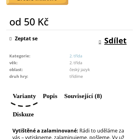
o
r
od
50 Kč
u
č
Měrná
u
cena:
Zeptat se
Sdílet
j
e
m
Kategorie
:
2. třída
e
věk
:
2. třída
oblast
:
český jazyk
druh hry
:
třídíme
Varianty
Popis
Související (8)
Diskuze
Vytištěné a zalaminované:
Rádi to uděláme za
vás – vytiskneme, zalaminujeme, pošleme. Vy už