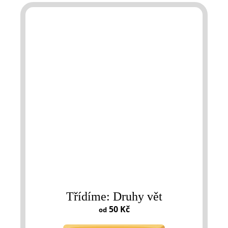
Třídíme: Druhy vět
50 Kč
od