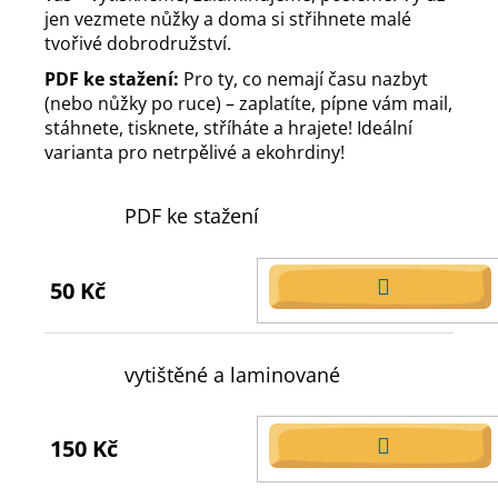
jen vezmete nůžky a doma si střihnete malé
tvořivé dobrodružství.
PDF ke stažení:
Pro ty, co nemají času nazbyt
(nebo nůžky po ruce) – zaplatíte, pípne vám mail,
stáhnete, tisknete, stříháte a hrajete! Ideální
varianta pro netrpělivé a ekohrdiny!
PDF ke stažení
50 Kč
DO
KOŠÍKU
vytištěné a laminované
150 Kč
DO
KOŠÍKU