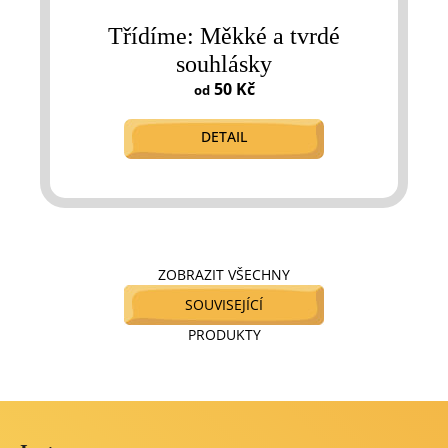
Třídíme: Měkké a tvrdé
souhlásky
50 Kč
od
DETAIL
ZOBRAZIT VŠECHNY
SOUVISEJÍCÍ
PRODUKTY
Z
á