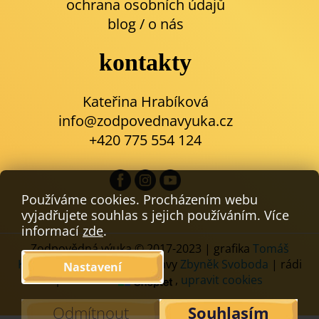
ochrana osobních údajů
blog
/
o nás
kontakty
Kateřina Hrabíková
info@zodpovednavyuka.cz
+420 775 554 124
Používáme cookies. Procházením webu
vyjadřujete souhlas s jejich používáním. Více
informací
zde
.
Zodpovědná výuka © 2017-2023 | grafika
Tomáš
Komáček
| kódování a úpravy
Zbyněk Svoboda
| rádi
Nastavení
používáme
,
upravit cookies
Odmítnout
Souhlasím