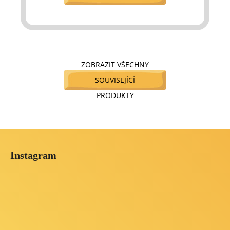
ZOBRAZIT VŠECHNY
SOUVISEJÍCÍ
PRODUKTY
Z
á
Instagram
p
a
t
í