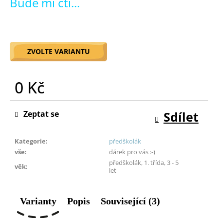
Bude mi ctí...
o
r
u
č
u
ZVOLTE VARIANTU
j
e
0 Kč
m
e
Měrná
cena:
Zeptat se
Sdílet
Kategorie
:
předškolák
vše
:
dárek pro vás :-)
předškolák, 1. třída, 3 - 5
věk
:
let
Varianty
Popis
Související (3)