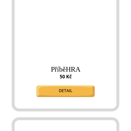
PříběHRA
50 Kč
DETAIL