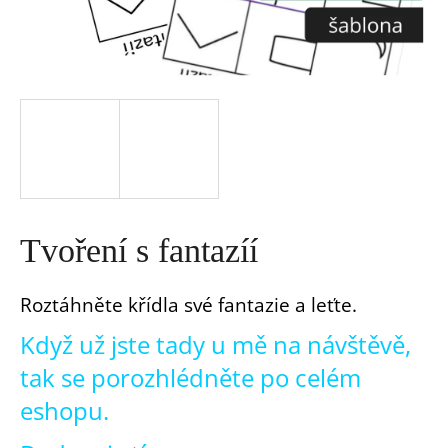
a
j
í
t
?
Tvoření s fantazíí
Roztáhněte křídla své fantazie a leťte.
Když už jste tady u mě na návštěvě,
HLEDAT
tak se porozhlédněte po celém
D
eshopu.
o
p