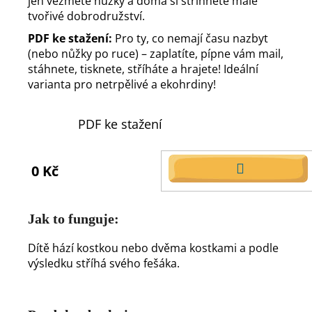
jen vezmete nůžky a doma si střihnete malé
tvořivé dobrodružství.
PDF ke stažení:
Pro ty, co nemají času nazbyt
(nebo nůžky po ruce) – zaplatíte, pípne vám mail,
stáhnete, tisknete, stříháte a hrajete! Ideální
varianta pro netrpělivé a ekohrdiny!
PDF ke stažení
0 Kč
DO
KOŠÍKU
Jak to funguje:
Dítě hází kostkou nebo dvěma kostkami a podle
výsledku stříhá svého fešáka.