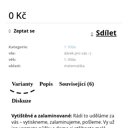
o
r
0 Kč
u
Měrná
č
cena:
u
Zeptat se
Sdílet
j
e
Kategorie
:
1. třída
m
vše
:
dárek pro vás :-)
e
věk
:
1. třída
oblast
:
matematika
Varianty
Popis
Související (6)
Diskuze
Vytištěné a zalaminované:
Rádi to uděláme za
vás – vytiskneme, zalaminujeme, pošleme. Vy už