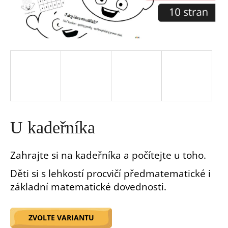
a
j
í
t
?
U kadeřníka
Zahrajte si na kadeřníka a počítejte u toho.
Děti si s lehkostí procvičí předmatematické i
HLEDAT
základní matematické dovednosti.
D
o
ZVOLTE VARIANTU
p