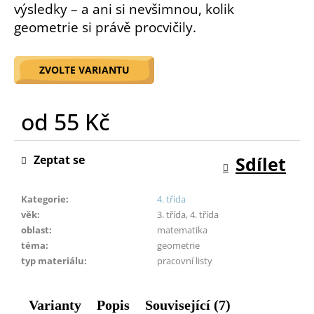
výsledky – a ani si nevšimnou, kolik
o
geometrie si právě procvičily.
r
u
č
ZVOLTE VARIANTU
u
j
e
od
55 Kč
m
e
Měrná
cena:
Zeptat se
Sdílet
Kategorie
:
4. třída
věk
:
3. třída, 4. třída
oblast
:
matematika
téma
:
geometrie
typ materiálu
:
pracovní listy
Varianty
Popis
Související (7)