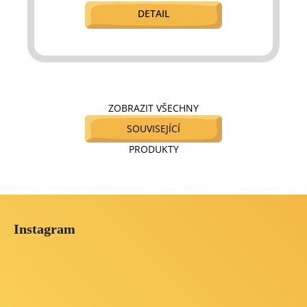
DETAIL
ZOBRAZIT VŠECHNY
SOUVISEJÍCÍ
PRODUKTY
Z
á
Instagram
p
a
t
í