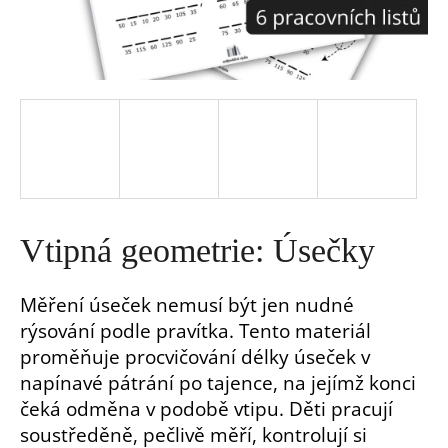
a
j
í
t
?
Vtipná geometrie: Úsečky
Měření úseček nemusí být jen nudné
rýsování podle pravítka. Tento materiál
HLEDAT
proměňuje procvičování délky úseček v
napínavé pátrání po tajence, na jejímž konci
D
čeká odměna v podobě vtipu. Děti pracují
o
soustředěně, pečlivě měří, kontrolují si
p