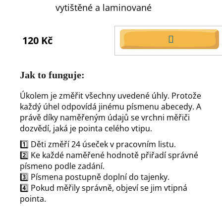
vytištěné a laminované
120 Kč
DO
KOŠÍKU
Jak to funguje:
Úkolem je změřit všechny uvedené úhly. Protože
každý úhel odpovídá jinému písmenu abecedy. A
právě díky naměřeným údajů se vrchni měřiči
dozvědí, jaká je pointa celého vtipu.
1️⃣ Děti změří 24 úseček v pracovním listu.
2️⃣ Ke každé naměřené hodnotě přiřadí správné
písmeno podle zadání.
3️⃣ Písmena postupně doplní do tajenky.
4️⃣ Pokud měřily správně, objeví se jim vtipná
pointa.