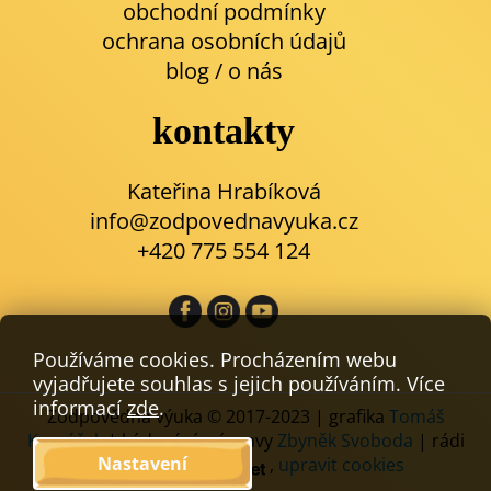
obchodní podmínky
ochrana osobních údajů
blog
/
o nás
kontakty
Kateřina Hrabíková
info@zodpovednavyuka.cz
+420 775 554 124
Používáme cookies. Procházením webu
vyjadřujete souhlas s jejich používáním. Více
informací
zde
.
Zodpovědná výuka © 2017-2023 | grafika
Tomáš
Komáček
| kódování a úpravy
Zbyněk Svoboda
| rádi
Nastavení
používáme
,
upravit cookies