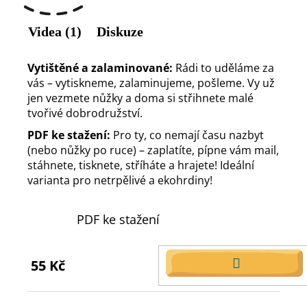
Videa (1)
Diskuze
Vytištěné a zalaminované:
Rádi to uděláme za
vás – vytiskneme, zalaminujeme, pošleme. Vy už
jen vezmete nůžky a doma si střihnete malé
tvořivé dobrodružství.
PDF ke stažení:
Pro ty, co nemají času nazbyt
(nebo nůžky po ruce) – zaplatíte, pípne vám mail,
stáhnete, tisknete, stříháte a hrajete! Ideální
varianta pro netrpělivé a ekohrdiny!
PDF ke stažení
55 Kč
DO
KOŠÍKU