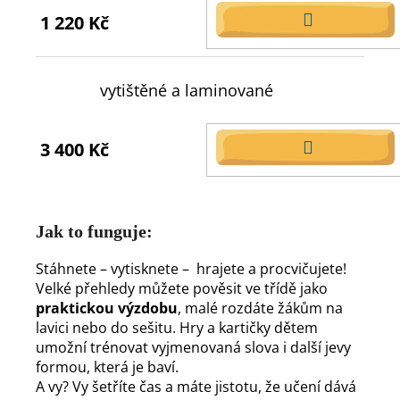
1 220 Kč
DO
KOŠÍKU
vytištěné a laminované
3 400 Kč
DO
KOŠÍKU
Jak to funguje:
Stáhnete – vytisknete – hrajete a procvičujete!
Velké přehledy můžete pověsit ve třídě jako
praktickou výzdobu
, malé rozdáte žákům na
lavici nebo do sešitu. Hry a kartičky dětem
umožní trénovat vyjmenovaná slova i další jevy
formou, která je baví.
A vy? Vy šetříte čas a máte jistotu, že učení dává