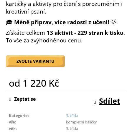
kartičky a aktivity pro čtení s porozuměním i
o
kreativní psaní.
r
u
🎓
Méně příprav, více radosti z učení!
💡
č
u
Získáte celkem
.
13 aktivit - 229 stran k tisku
j
To vše za zvýhodněnou cenu.
e
m
e
ZVOLTE VARIANTU
od
1 220 Kč
Měrná
cena:
Zeptat se
Sdílet
Kategorie
:
3. třída
vše
:
kompletní balíčky
věk
:
3. třída