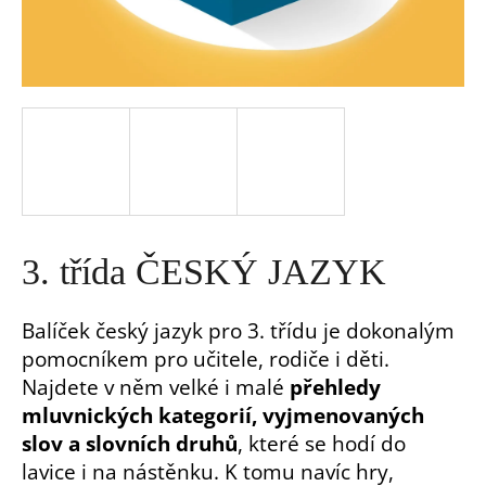
a
j
í
t
?
3. třída ČESKÝ JAZYK
Balíček český jazyk pro 3. třídu je dokonalým
pomocníkem pro učitele, rodiče i děti.
HLEDAT
Najdete v něm velké i malé
přehledy
mluvnických kategorií, vyjmenovaných
D
slov a slovních druhů
, které se hodí do
o
lavice i na nástěnku. K tomu navíc hry,
p