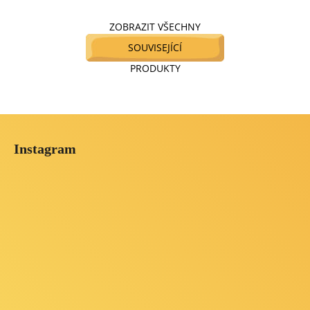
ZOBRAZIT VŠECHNY
SOUVISEJÍCÍ
PRODUKTY
Z
á
Instagram
p
a
t
í