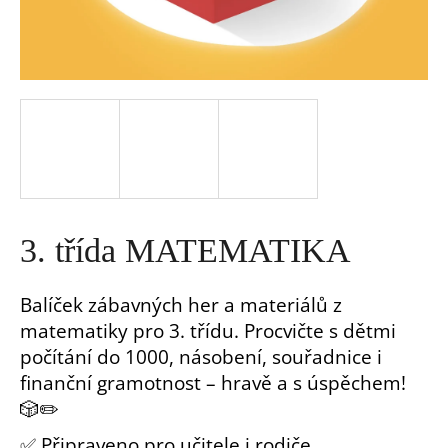
a
j
í
t
?
3. třída MATEMATIKA
Balíček zábavných her a materiálů z
matematiky pro 3. třídu. Procvičte s dětmi
HLEDAT
počítání do 1000, násobení, souřadnice i
finanční gramotnost – hravě a s úspěchem!
D
🎲✏️
o
p
✅ Připraveno pro učitele i rodiče