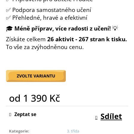
o
✅ Podpora samostatného učení
r
✅ Přehledné, hravé a efektivní
u
č
🎓
Méně příprav, více radosti z učení!
💡
u
j
Získáte celkem
26 aktivit - 267 stran k tisku.
e
To vše za zvýhodněnou cenu.
m
e
ZVOLTE VARIANTU
od
1 390 Kč
Měrná
cena:
Zeptat se
Sdílet
Kategorie
:
3. třída