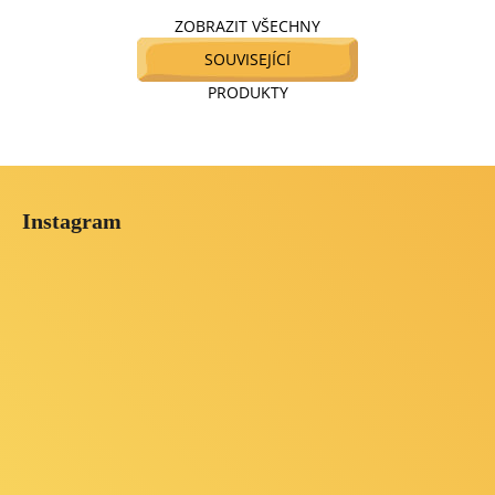
ZOBRAZIT VŠECHNY
SOUVISEJÍCÍ
PRODUKTY
Z
á
Instagram
p
a
t
í