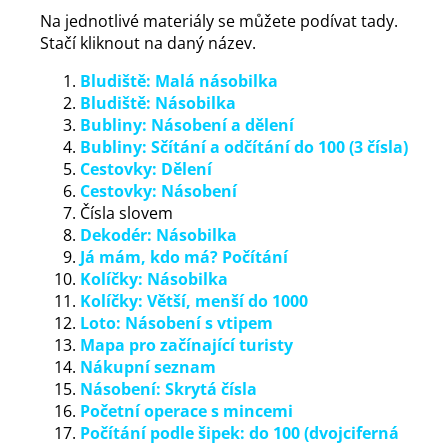
Na jednotlivé materiály se můžete podívat tady.
Stačí kliknout na daný název.
Bludiště: Malá násobilka
Bludiště: Násobilka
Bubliny: Násobení a dělení
Bubliny: Sčítání a odčítání do 100 (3 čísla)
Cestovky: Dělení
Cestovky: Násobení
Čísla slovem
Dekodér: Násobilka
Já mám, kdo má? Počítání
Kolíčky: Násobilka
Kolíčky: Větší, menší do 1000
Loto: Násobení s vtipem
Mapa pro začínající turisty
Nákupní seznam
Násobení: Skrytá čísla
Početní operace s mincemi
Počítání podle šipek: do 100 (dvojciferná