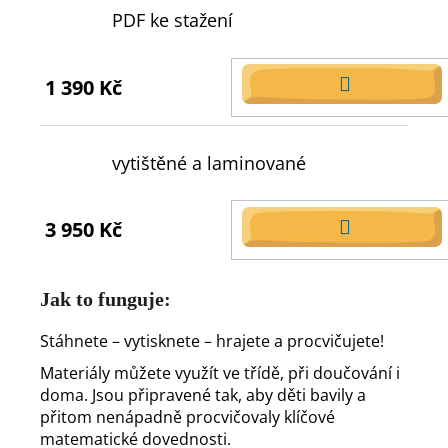
PDF ke stažení
1 390 Kč
DO
KOŠÍKU
vytištěné a laminované
3 950 Kč
DO
KOŠÍKU
Jak to funguje:
Stáhnete – vytisknete – hrajete a procvičujete!
Materiály můžete využít ve třídě, při doučování i
doma. Jsou připravené tak, aby děti bavily a
přitom nenápadně procvičovaly klíčové
matematické dovednosti.