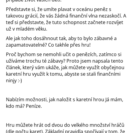
a
Představte si, že umíte plavat v oceánu peněz s
j
takovou grácií, že vás žádná finanční vlna nezaskočí. A
teď si představte, že tuto schopnost začnete rozvíjet
í
už v mladém věku.
t
?
Ale jak toho dosáhnout tak, aby to bylo zábavné a
zapamatovatelné? Co takhle přes hru!
Proč bychom se nemohli učit o penězích, zatímco si
užíváme trochu té zábavy? Proto jsem napsala tento
článek, který vám ukáže, jak můžete využít obyčejnou
karetní hru využít k tomu, abyste se stali finančními
ninjy :-)
Nabízím možnosti, jak naložit s karetní hrou Já mám,
HLEDAT
kdo má? Peníze.
D
o
Hru můžete hrát od dvou do velkého množství hráčů
p
(dle počtu karet). Základní pravidla spočívají v tom, že