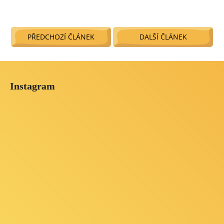
PŘEDCHOZÍ ČLÁNEK
DALŠÍ ČLÁNEK
Z
á
Instagram
p
a
t
í