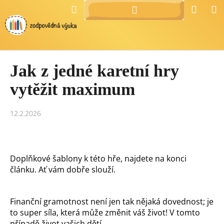
Přejít
K
Hledat
Náku
M
Přihlášení
na
o
Zpět
Zpět
košík
obsah
š
í
C
k
Jak z jedné karetní hry
o
p
vytěžit maximum
o
t
12.2.2026
ř
e
b
u
Doplňkové šablony k této hře, najdete na konci
článku. Ať vám dobře slouží.
j
e
t
Finanční gramotnost není jen tak nějaká dovednost; je
e
to super síla, která může změnit váš život! V tomto
n
případě život vašich dětí.