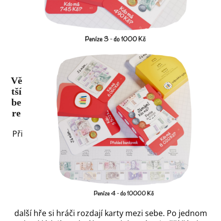
Vě
tší
be
re
Při
další hře si hráči rozdají karty
mezi sebe. Po jednom