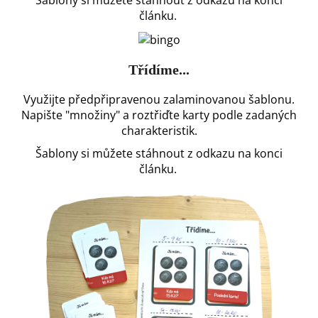
Šablony si můžete stáhnout z odkazu na konci
článku.
Třídíme...
Využijte předpřipravenou zalaminovanou šablonu.
Napište "množiny" a roztřiďte
karty podle zadaných
charakteristik.
Šablony si můžete stáhnout z odkazu na konci
článku.