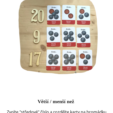
Větší / menší než
Zvolte "středové" číslo a rozdělte karty
na hromádku