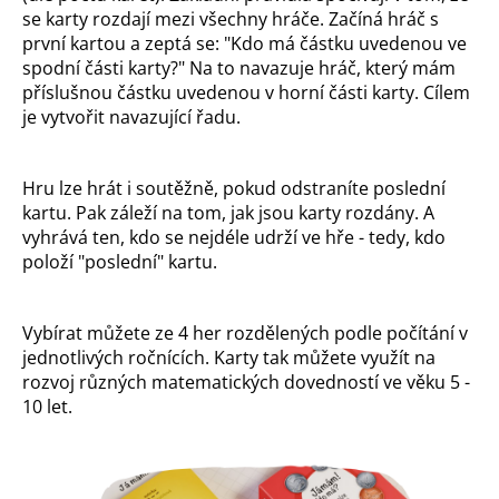
o
se karty rozdají mezi všechny hráče. Začíná hráč s
r
první kartou a zeptá se: "Kdo má částku uvedenou ve
u
spodní části karty?" Na to navazuje hráč, který mám
č
příslušnou částku uvedenou v horní části karty. Cílem
u
je vytvořit navazující řadu.
j
e
Hru lze hrát i soutěžně, pokud odstraníte poslední
m
kartu. Pak záleží na tom, jak jsou karty rozdány. A
e
vyhrává ten, kdo se nejdéle udrží ve hře - tedy, kdo
položí "poslední" kartu.
Vybírat můžete ze 4 her rozdělených podle počítání v
jednotlivých ročnících. Karty tak můžete využít na
rozvoj různých matematických dovedností ve věku 5 -
10 let.