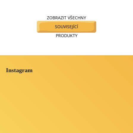
ZOBRAZIT VŠECHNY
SOUVISEJÍCÍ
PRODUKTY
Z
á
Instagram
p
a
t
í