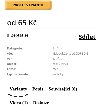
o
ZVOLTE VARIANTU
r
u
č
od
65 Kč
u
Měrná
j
cena:
e
Zeptat se
Sdílet
m
e
Kategorie
:
1. třída
vše
:
videoukázka, LOGOPEDIE
věk
:
1. třída
oblast
:
český jazyk
téma
:
čtení
typ materiálu
:
kartičky
Varianty
Popis
Související (8)
Videa (1)
Diskuze