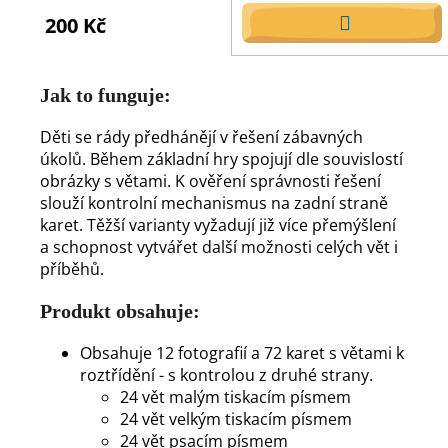
200 Kč
DO
KOŠÍKU
Jak to funguje:
Děti se rády předhánějí v řešení zábavných
úkolů. Během základní hry spojují dle souvislostí
obrázky s větami. K ověření správnosti řešení
slouží kontrolní mechanismus na zadní straně
karet. Těžší varianty vyžadují již více přemýšlení
a schopnost vytvářet další možnosti celých vět i
příběhů.
Produkt obsahuje:
Obsahuje 12 fotografií a 72 karet s větami k
roztřídění - s kontrolou z druhé strany.
24 vět malým tiskacím písmem
24 vět velkým tiskacím písmem
24 vět psacím písmem