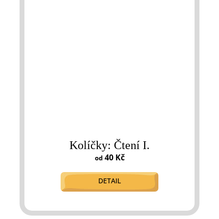
Kolíčky: Čtení I.
40 Kč
od
DETAIL