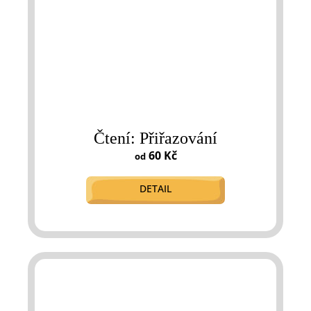
Čtení: Přiřazování
60 Kč
od
DETAIL