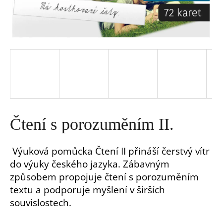
a
j
í
t
?
Čtení s porozuměním II.
Výuková pomůcka Čtení II přináší čerstvý vítr
do výuky českého jazyka. Zábavným
HLEDAT
způsobem propojuje čtení s porozuměním
textu a podporuje myšlení v širších
D
souvislostech.
o
p