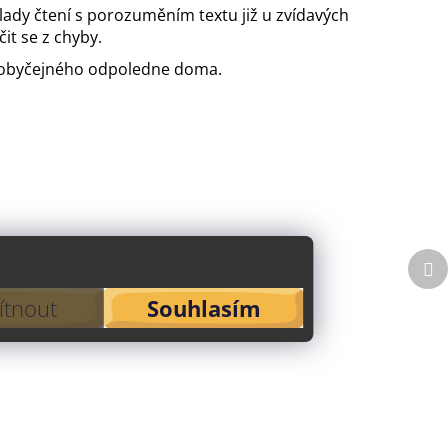
klady čtení s porozuměním textu již u zvídavých
it se z chyby.
em obyčejného odpoledne doma.
Da
p
tnout
Souhlasím