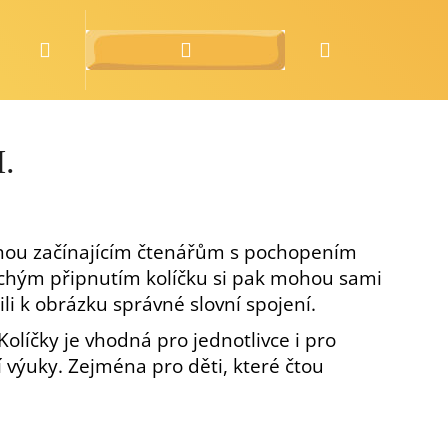
Hledat
Přihlášení
Nákupní
o nás
zdarma
košík
I.
ou začínajícím čtenářům s pochopením
chým připnutím kolíčku si pak mohou sami
ili k obrázku správné slovní spojení.
 Kolíčky je vhodná pro jednotlivce i pro
í výuky. Zejména pro děti, které čtou