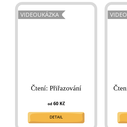
VIDEOUKÁZKA
VIDE
Čtení: Přiřazování
Čten
60 Kč
od
DETAIL