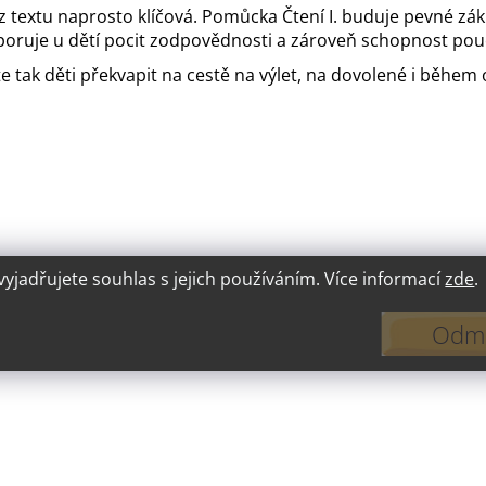
 z textu naprosto klíčová. Pomůcka Čtení I. buduje pevné zá
poruje u dětí pocit zodpovědnosti a zároveň schopnost pouč
ete tak děti překvapit na cestě na výlet, na dovolené i běh
jadřujete souhlas s jejich používáním. Více informací
zde
.
Odmí