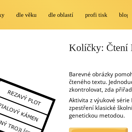
ky
dle věku
dle oblastí
profi tisk
blog
Co potřebujete najít?
Kolíčky: Čtení 
Barevné obrázky pomoh
čteného textu. Jednodu
Doporučujeme
zkontrolovat, zda přiřad
Aktivita z výukové série
zpestření klasické školn
genetickou metodou.