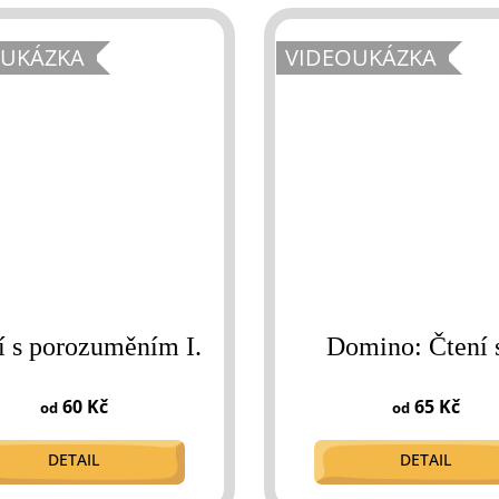
OUKÁZKA
VIDEOUKÁZKA
í s porozuměním I.
Domino: Čtení 
60 Kč
65 Kč
od
od
DETAIL
DETAIL