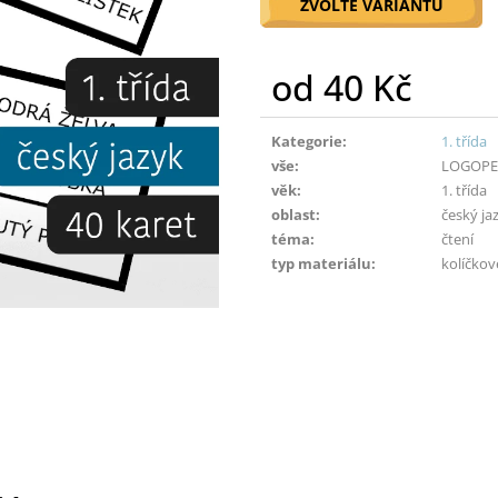
ZVOLTE VARIANTU
od
40 Kč
Měrná
cena:
Kategorie
:
1. třída
vše
:
LOGOPE
věk
:
1. třída
oblast
:
český ja
téma
:
čtení
typ materiálu
:
kolíčkov