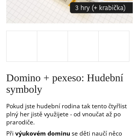
a
j
í
t
?
Domino + pexeso: Hudební
symboly
Pokud jste hudební rodina tak tento čtyřlist
HLEDAT
plný her jistě využijete - od vnoučat až po
prarodiče.
D
o
Při
výukovém dominu
se děti naučí něco
p