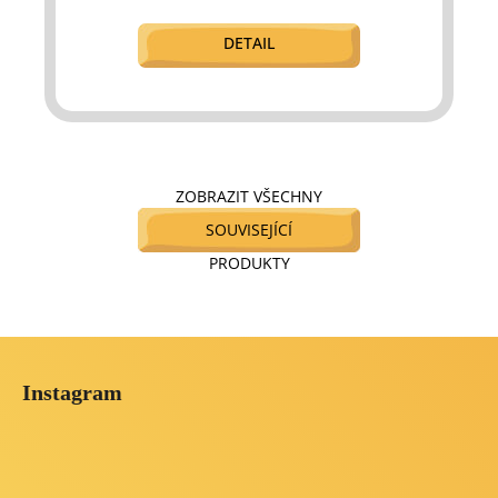
DETAIL
ZOBRAZIT VŠECHNY
SOUVISEJÍCÍ
PRODUKTY
Z
á
Instagram
p
a
t
í