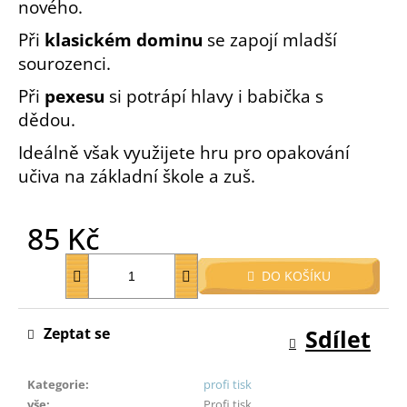
nového.
o
r
Při
klasickém dominu
se zapojí mladší
u
sourozenci.
č
Při
pexesu
si potrápí hlavy i babička s
u
j
dědou.
e
Ideálně však využijete hru pro opakování
m
učiva na základní škole a zuš.
e
85 Kč
Měrná
DO KOŠÍKU
cena:
Zeptat se
Sdílet
Kategorie
:
profi tisk
vše
:
Profi tisk