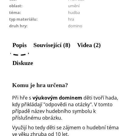
oblast
:
umění
téma
:
hudba
typ materiálu
:
hra
druh hry
:
domino
Popis
Související (8)
Videa (2)
Diskuze
Komu je hra určena?
Při hře s
výukovým dominem
děti tvoří hada,
kdy přikládají "odpovědi na otázky". V tomto
případě název hudebního symbolu k
příslušnému obrázku.
Využijí ho tedy děti se zájmem o hudební téma
ve věku zhruba od 10 let.