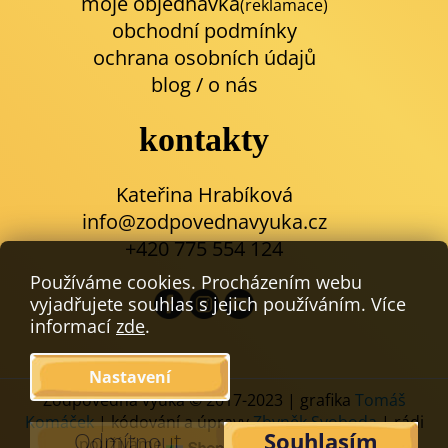
moje objednávka
(reklamace)
obchodní podmínky
ochrana osobních údajů
blog
/
o nás
kontakty
Kateřina Hrabíková
info@zodpovednavyuka.cz
+420 775 554 124
Používáme cookies. Procházením webu
vyjadřujete souhlas s jejich používáním. Více
informací
zde
.
Nastavení
Zodpovědná výuka © 2017-2023 | grafika
Tomáš
Komáček
| kódování a úpravy
Zbyněk Svoboda
| rádi
Odmítnout
Souhlasím
používáme
,
upravit cookies