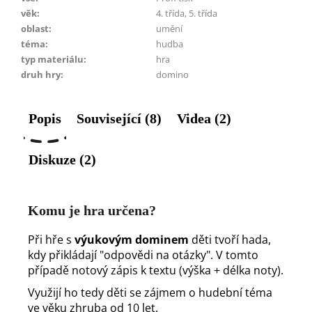
věk
:
4. třída, 5. třída
oblast
:
umění
téma
:
hudba
typ materiálu
:
hra
druh hry
:
domino
Popis
Související (8)
Videa (2)
Diskuze (2)
Komu je hra určena?
Při hře s
výukovým dominem
děti tvoří hada,
kdy přikládají "odpovědi na otázky". V tomto
případě notový zápis k textu (výška + délka noty).
Využijí ho tedy děti se zájmem o hudební téma
ve věku zhruba od 10 let.