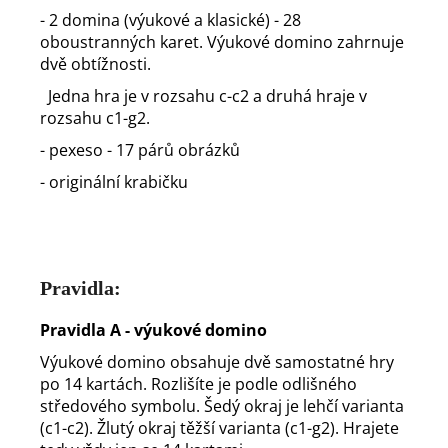
- 2 domina (výukové a klasické) - 28
oboustranných karet. Výukové domino zahrnuje
dvě obtížnosti.
Jedna hra je v rozsahu c-c2 a druhá hraje v
rozsahu c1-g2.
- pexeso - 17 párů obrázků
- originální krabičku
Pravidla:
Pravidla A - výukové domino
Výukové domino obsahuje dvě samostatné hry
po 14 kartách. Rozlišíte je podle odlišného
středového symbolu. Šedý okraj je lehčí varianta
(c1-c2). Žlutý okraj těžší varianta (c1-g2). Hrajete