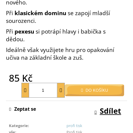
nového.
o
r
Při
klasickém dominu
se zapojí mladší
u
sourozenci.
č
Při
pexesu
si potrápí hlavy i babička s
u
j
dědou.
e
Ideálně však využijete hru pro opakování
m
učiva na základní škole a zuš.
e
85 Kč
Měrná
DO KOŠÍKU
cena:
Zeptat se
Sdílet
Kategorie
:
profi tisk
vše
:
Profi tisk