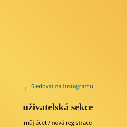
t
í
Sledovat na Instagramu
uživatelská sekce
můj účet / nová registrace