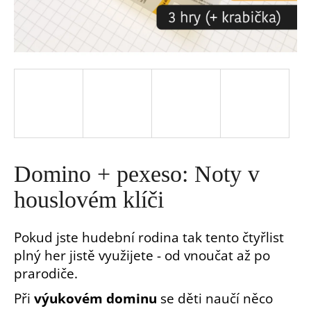
a
j
í
t
?
Domino + pexeso: Noty v
houslovém klíči
Pokud jste hudební rodina tak tento čtyřlist
HLEDAT
plný her jistě využijete - od vnoučat až po
prarodiče.
D
o
Při
výukovém dominu
se děti naučí něco
p