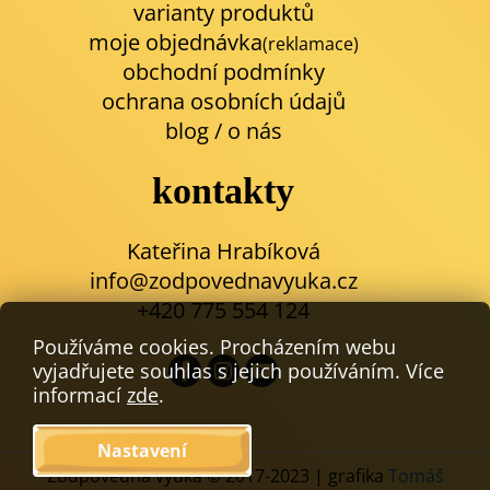
varianty produktů
moje objednávka
(reklamace)
obchodní podmínky
ochrana osobních údajů
blog
/
o nás
kontakty
Kateřina Hrabíková
info@zodpovednavyuka.cz
+420 775 554 124
Používáme cookies. Procházením webu
vyjadřujete souhlas s jejich používáním. Více
informací
zde
.
Nastavení
Zodpovědná výuka © 2017-2023 | grafika
Tomáš