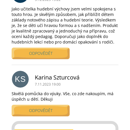
s
d
Jako učitelka hudební výchovy jsem velmi spokojena s
touto hrou. Je skvělým způsobem, jak přiblížit dětem
i
základy notového zápisu a hudební teorie. Výsledkem
s
je, že se děti učí hravou formou a s nadšením. Produkt
k
je kvalitně zpracovaný a jednoduchý na přípravu, což
u
ocení každý pedagog. Doporučuji jako doplněk do
z
hudebních lekcí nebo pro domácí opakování s rodiči.
í
ODPOVĚDĚT
Karina Szturcová
KS
7.11.2023 19:00
Skvělá pomůcka do výuky. Vše, co zde nakoupím, má
úspěch u dětí. Děkuji
ODPOVĚDĚT