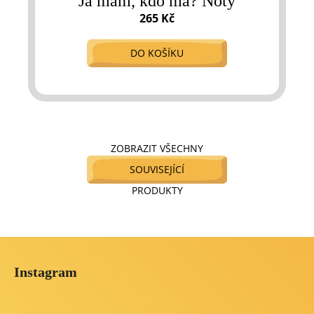
Já mám, kdo má? Noty
265 Kč
DO KOŠÍKU
ZOBRAZIT VŠECHNY
SOUVISEJÍCÍ
PRODUKTY
Z
á
Instagram
p
a