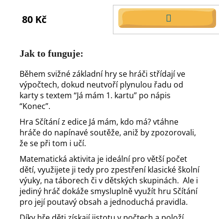
80 Kč
DO
KOŠÍKU
Jak to funguje:
Během svižné základní hry se hráči střídají ve
výpočtech, dokud neutvoří plynulou řadu od
karty s textem “Já mám 1. kartu” po nápis
“Konec”.
Hra Sčítání z edice Já mám, kdo má? vtáhne
hráče do napínavé soutěže, aniž by zpozorovali,
že se při tom i učí.
Matematická aktivita je ideální pro větší počet
dětí, využijete ji tedy pro zpestření klasické školní
výuky, na táborech či v dětských skupinách. Ale i
jediný hráč dokáže smysluplně využít hru Sčítání
pro její poutavý obsah a jednoduchá pravidla.
Díky hře děti získají jistotu v počtech a položí