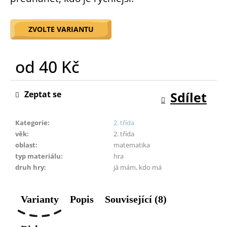
o
r
ZVOLTE VARIANTU
u
č
u
od
40 Kč
j
e
Měrná
m
cena:
Zeptat se
Sdílet
e
Kategorie
:
2. třída
věk
:
2. třída
oblast
:
matematika
typ materiálu
:
hra
druh hry
:
já mám, kdo má
Varianty
Popis
Související (8)