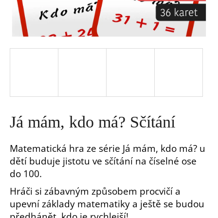
a
j
í
t
?
Já mám, kdo má? Sčítání
Matematická hra ze série Já mám, kdo má? u
dětí buduje jistotu ve sčítání na číselné ose
HLEDAT
do 100.
Hráči si zábavným způsobem procvičí a
D
upevní základy matematiky a ještě se budou
o
p
předhánět, kdo je rychlejší!