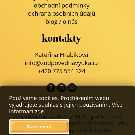
obchodní podmínky
ochrana osobních údajů
blog
/
o nás
kontakty
Kateřina Hrabíková
info@zodpovednavyuka.cz
+420 775 554 124
Používáme cookies. Procházením webu
vyjadřujete souhlas s jejich používáním. Více
informací
zde
.
Zodpovědná výuka © 2017-2023 | grafika
Tomáš
Komáček
| kódování a úpravy
Zbyněk Svoboda
| rádi
Nastavení
používáme
,
upravit cookies