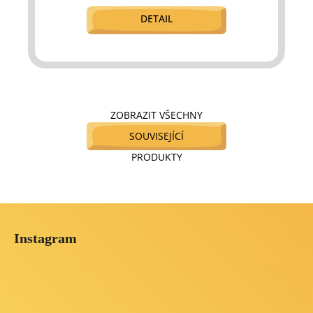
DETAIL
ZOBRAZIT VŠECHNY
SOUVISEJÍCÍ
PRODUKTY
Z
á
Instagram
p
a
t
í