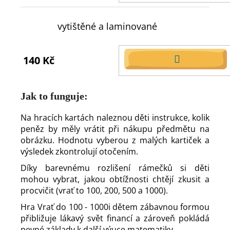
KOŠÍKU
vytištěné a laminované
140 Kč
DO
KOŠÍKU
Jak to funguje:
Na hracích kartách naleznou děti instrukce, kolik
peněz by měly vrátit při nákupu předmětu na
obrázku. Hodnotu vyberou z malých kartiček a
výsledek zkontrolují otočením.
Díky barevnému rozlišení rámečků si děti
mohou vybrat, jakou obtížnosti chtějí zkusit a
procvičit (vrať to 100, 200, 500 a 1000).
Hra Vrať do 100 - 1000i dětem zábavnou formou
přibližuje lákavý svět financí a zároveň pokládá
pevné základy k další výuce matematiky.