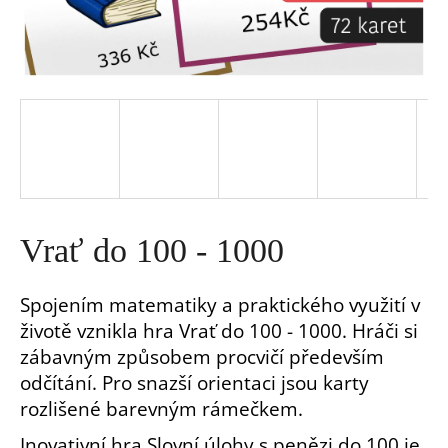
a
j
í
t
?
Vrať do 100 - 1000
Spojením matematiky a praktického využití v
životě vznikla hra Vrať do 100 - 1000. Hráči si
HLEDAT
zábavným způsobem procvičí především
odčítání. Pro snazší orientaci jsou karty
D
rozlišené barevným rámečkem.
o
p
Inovativní hra Slovní úlohy s penězi do 100 je