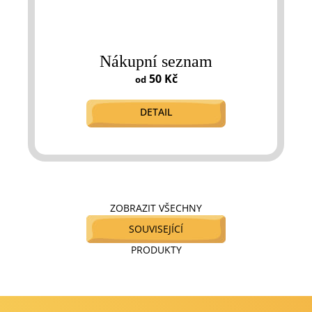
Nákupní seznam
50 Kč
od
DETAIL
ZOBRAZIT VŠECHNY
SOUVISEJÍCÍ
PRODUKTY
Z