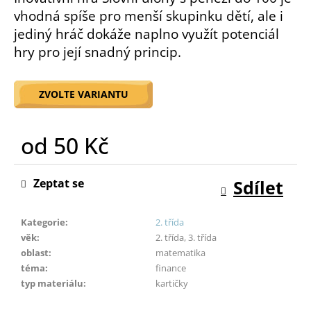
o
vhodná spíše pro menší skupinku dětí, ale i
r
jediný hráč dokáže naplno využít potenciál
u
hry pro její snadný princip.
č
u
j
ZVOLTE VARIANTU
e
m
e
od
50 Kč
Měrná
cena:
Zeptat se
Sdílet
Kategorie
:
2. třída
věk
:
2. třída, 3. třída
oblast
:
matematika
téma
:
finance
typ materiálu
:
kartičky