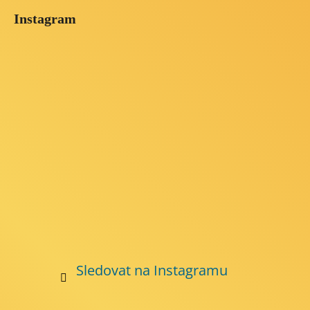
á
Instagram
p
a
t
í
Sledovat na Instagramu