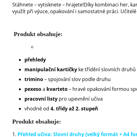
Stáhnete – vytisknete – hrajete!
Díky kombinaci her, kart
využít při výuce, opakování i samostatné práci. Učitel
Produkt obsahuje:
přehledy
manipulační kartičky
ke třídění slovních druhů
trimino
– spojování slov podle druhu
pexeso
a
kvarteto
– hravé opakování formou sp
pracovní listy
pro upevnění učiva
vhodné od
4. třídy až 2. stupeň
Produkt obsahuje:
1.
Přehled učiva: Slovní druhy (velký formát + A4 f