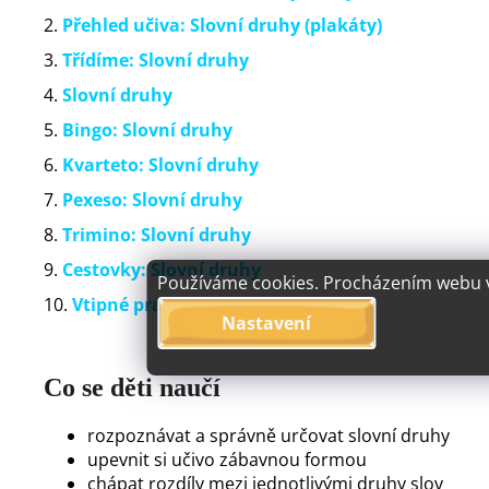
2.
Přehled učiva: Slovní druhy (plakáty)
3.
Třídíme: Slovní druhy
4.
Slovní druhy
5.
Bingo: Slovní druhy
6.
Kvarteto: Slovní druhy
7.
Pexeso: Slovní druhy
8.
Trimino: Slovní druhy
9.
Cestovky: Slovní druhy
Používáme cookies. Procházením webu vy
10.
Vtipné pracovní listy: Slovní druhy
Nastavení
Co se děti naučí
rozpoznávat a správně určovat slovní druhy
upevnit si učivo zábavnou formou
chápat rozdíly mezi jednotlivými druhy slov