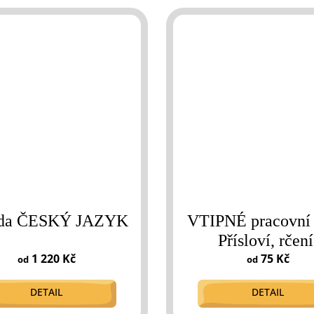
řída ČESKÝ JAZYK
VTIPNÉ pracovní l
Přísloví, rčení
1 220 Kč
pranostiky
75 Kč
od
od
DETAIL
DETAIL