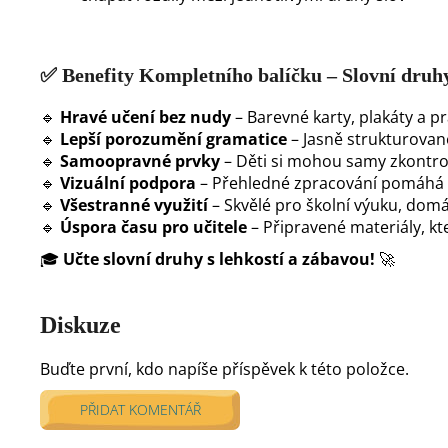
✅
Benefity Kompletního balíčku – Slovní druh
🔹
Hravé učení bez nudy
– Barevné karty, plakáty a pr
🔹
Lepší porozumění gramatice
– Jasně strukturovan
🔹
Samoopravné prvky
– Děti si mohou samy zkontrolo
🔹
Vizuální podpora
– Přehledné zpracování pomáhá i
🔹
Všestranné využití
– Skvělé pro školní výuku, domá
🔹
Úspora času pro učitele
– Připravené materiály, kte
🎓
Učte slovní druhy s lehkostí a zábavou!
🚀
Diskuze
Buďte první, kdo napíše příspěvek k této položce.
PŘIDAT KOMENTÁŘ