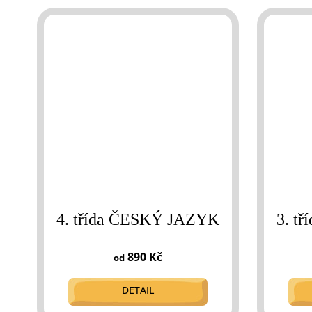
4. třída ČESKÝ JAZYK
3. t
890 Kč
od
DETAIL