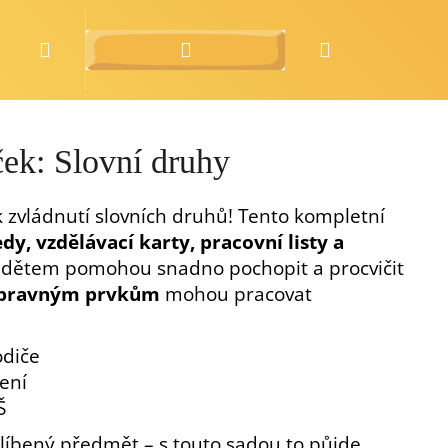
Hledat
Přihlášení
Nákupní
o nás
zdarma
košík
ček: Slovní druhy
 k zvládnutí slovních druhů! Tento kompletní
dy, vzdělávací karty, pracovní listy a
é dětem pomohou snadno pochopit a procvičit
pravným prvkům
mohou pracovat
odiče
ení
Š
blíbený předmět – s touto sadou to půjde