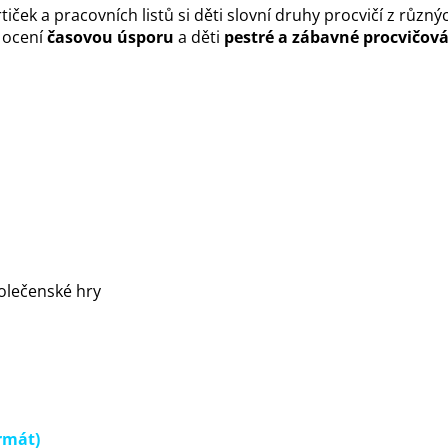
iček a pracovních listů si děti slovní druhy procvičí z různý
é ocení
časovou úsporu
a děti
pestré a zábavné procvičov
olečenské hry
ormát)