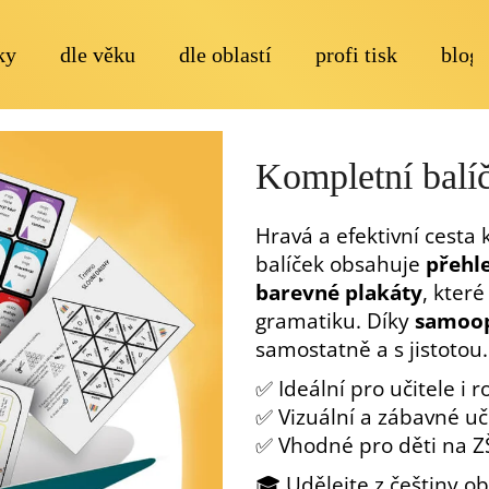
ky
dle věku
dle oblastí
profi tisk
blog
Co potřebujete najít?
Kompletní balí
Hravá a efektivní cesta
balíček obsahuje
přehle
barevné plakáty
, kter
gramatiku. Díky
samoo
Doporučujeme
samostatně a s jistotou.
✅ Ideální pro učitele i r
✅ Vizuální a zábavné uč
✅ Vhodné pro děti na Z
🎓 Udělejte z češtiny o