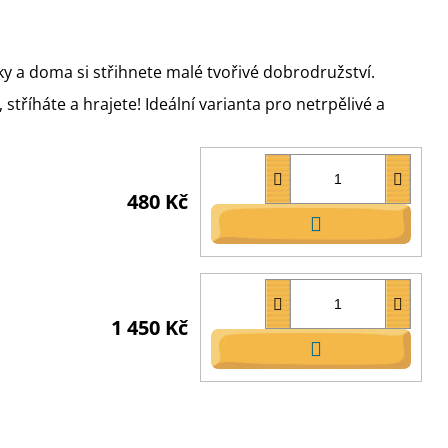
y a doma si střihnete malé tvořivé dobrodružství.
stříháte a hrajete! Ideální varianta pro netrpělivé a
480 Kč
DO
KOŠÍKU
1 450 Kč
DO
KOŠÍKU