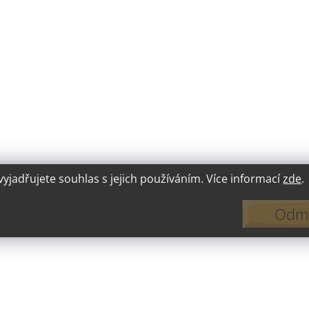
jadřujete souhlas s jejich používáním. Více informací
zde
.
Odmí