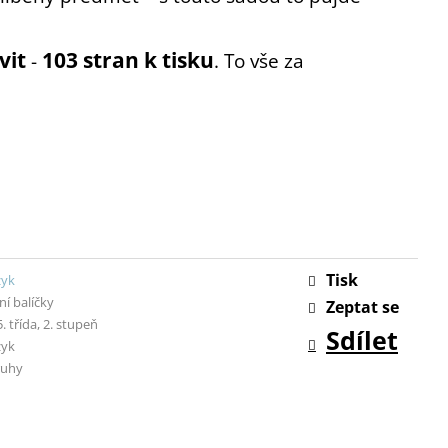
vit
103 stran k tisku
-
. To vše za
Tisk
zyk
í balíčky
Zeptat se
 5. třída, 2. stupeň
Sdílet
zyk
ruhy