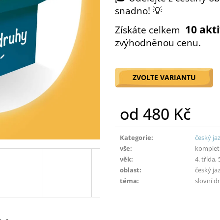
snadno! 💡
10 akti
Získáte celkem
zvýhodněnou cenu.
ZVOLTE VARIANTU
od
480 Kč
Měrná
cena:
Kategorie
:
český ja
vše
:
kompletn
věk
:
4. třída,
oblast
:
český ja
téma
:
slovní d