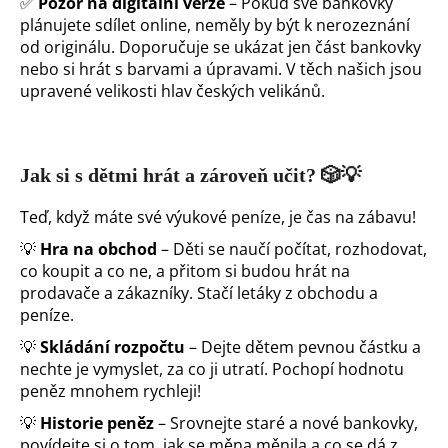
✅
Pozor na digitální verze
– Pokud své bankovky
plánujete sdílet online, neměly by být k nerozeznání
od originálu. Doporučuje se ukázat jen část bankovky
nebo si hrát s barvami a úpravami. V těch našich jsou
upravené velikosti hlav českých velikánů.
Jak si s dětmi hrát a zároveň učit?
🎲💡
Teď, když máte své výukové peníze, je čas na zábavu!
💡
Hra na obchod
– Děti se naučí počítat, rozhodovat,
co koupit a co ne, a přitom si budou hrát na
prodavače a zákazníky. Stačí letáky z obchodu a
peníze.
💡
Skládání rozpočtu
– Dejte dětem pevnou částku a
nechte je vymyslet, za co ji utratí. Pochopí hodnotu
peněz mnohem rychleji!
💡
Historie peněz
– Srovnejte staré a nové bankovky,
povídejte si o tom, jak se měna měnila a co se dá z