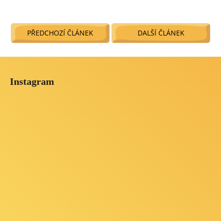
PŘEDCHOZÍ ČLÁNEK
DALŠÍ ČLÁNEK
Z
á
Instagram
p
a
t
í