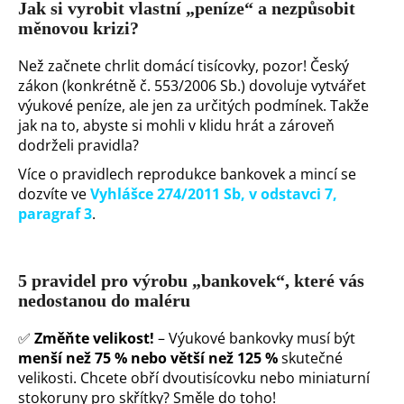
Jak si vyrobit vlastní „peníze“ a nezpůsobit
a
měnovou krizi?
j
Než začnete chrlit domácí tisícovky, pozor! Český
í
zákon (konkrétně č. 553/2006 Sb.) dovoluje vytvářet
t
výukové peníze, ale jen za určitých podmínek. Takže
?
jak na to, abyste si mohli v klidu hrát a zároveň
dodrželi pravidla?
Více o pravidlech reprodukce bankovek a mincí se
dozvíte ve
Vyhlášce 274/2011 Sb, v odstavci 7,
paragraf 3
.
5 pravidel pro výrobu „bankovek“, které vás
nedostanou do maléru
HLEDAT
✅
Změňte velikost!
– Výukové bankovky musí být
menší než 75 % nebo větší než 125 %
skutečné
D
velikosti. Chcete obří dvoutisícovku nebo miniaturní
o
stokoruny pro skřítky? Směle do toho!
p