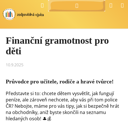
Přejít
K
Hledat
Náku
M
Přihlášení
na
o
Zpět
Zpět
košík
obsah
š
í
C
k
Finanční gramotnost pro
o
p
děti
o
t
10.9.2025
ř
e
Průvodce pro učitele, rodiče a hravé tvůrce!
b
u
Představte si to: chcete dětem vysvětlit, jak fungují
j
peníze, ale zároveň nechcete, aby vás při tom police
e
ČR? Nebojte, máme pro vás tipy, jak si bezpečně hrát
na obchodníky, aniž byste skončili na seznamu
t
hledaných osob! 🎩💰
e
n