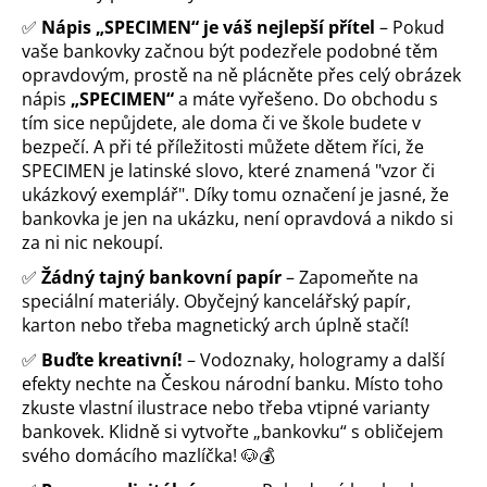
o
✅
Nápis „SPECIMEN“ je váš nejlepší přítel
– Pokud
r
vaše bankovky začnou být podezřele podobné těm
u
opravdovým, prostě na ně plácněte přes celý obrázek
č
nápis
„SPECIMEN“
a máte vyřešeno. Do obchodu s
u
tím sice nepůjdete, ale doma či ve škole budete v
j
bezpečí. A při té příležitosti můžete dětem říci, že
e
SPECIMEN je latinské slovo, které znamená "vzor či
m
ukázkový exemplář".
Díky tomu označení je jasné, že
e
bankovka je jen na ukázku, není opravdová a nikdo si
za ni nic nekoupí.
✅
Žádný tajný bankovní papír
– Zapomeňte na
speciální materiály. Obyčejný kancelářský papír,
karton nebo třeba magnetický arch úplně stačí!
✅
Buďte kreativní!
– Vodoznaky, hologramy a další
efekty nechte na Českou národní banku. Místo toho
zkuste vlastní ilustrace nebo třeba vtipné varianty
bankovek. Klidně si vytvořte „bankovku“ s obličejem
svého domácího mazlíčka! 🐶💰