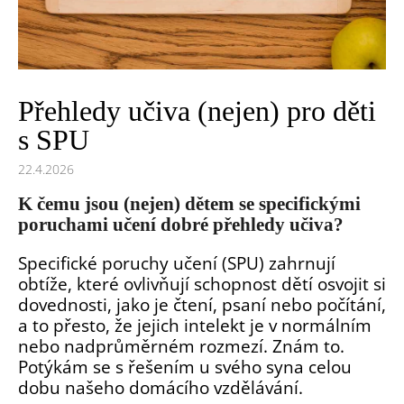
ů
a
j
í
t
Přehledy učiva (nejen) pro děti
?
s SPU
22.4.2026
K čemu jsou (nejen) dětem se specifickými
poruchami učení dobré přehledy učiva?
Specifické poruchy učení (SPU) zahrnují
obtíže, které ovlivňují schopnost dětí osvojit si
dovednosti, jako je čtení, psaní nebo počítání,
HLEDAT
a to přesto, že jejich intelekt je v normálním
nebo nadprůměrném rozmezí. Znám to.
D
Potýkám se s řešením u svého syna celou
o
dobu našeho domácího vzdělávání.
p