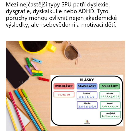
Mezi nejčastější typy SPU patří dyslexie,
o
dysgrafie, dyskalkulie nebo ADHD. Tyto
r
poruchy mohou ovlivnit nejen akademické
u
č
výsledky, ale i sebevědomí a motivaci dětí.
u
j
e
m
e