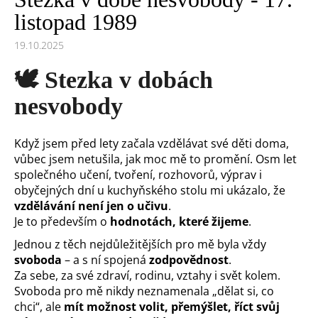
listopad 1989
19.10.2025
🕊️
Stezka v dobách
nesvobody
Když jsem před lety začala vzdělávat své děti doma,
vůbec jsem netušila, jak moc mě to promění. Osm let
společného učení, tvoření, rozhovorů, výprav i
obyčejných dní u kuchyňského stolu mi ukázalo, že
vzdělávání není jen o učivu
.
Je to především o
hodnotách, které žijeme
.
Jednou z těch nejdůležitějších pro mě byla vždy
svoboda
– a s ní spojená
zodpovědnost
.
Za sebe, za své zdraví, rodinu, vztahy i svět kolem.
Svoboda pro mě nikdy neznamenala „dělat si, co
chci“, ale
mít možnost volit, přemýšlet, říct svůj