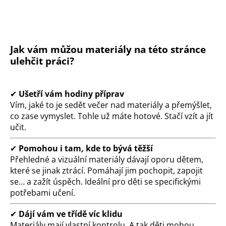
Jak vám můžou materiály na této stránce
ulehčit práci?
✔
Ušetří vám hodiny příprav
Vím, jaké to je sedět večer nad materiály a přemýšlet,
co zase vymyslet. Tohle už máte hotové. Stačí vzít a jít
učit.
✔
Pomohou i tam, kde to bývá těžší
Přehledné a vizuální materiály dávají oporu dětem,
které se jinak ztrácí. Pomáhají jim pochopit, zapojit
se… a zažít úspěch. Ideální pro děti se specifickými
potřebami učení.
✔
Dájí vám ve třídě víc klidu
Materiály mají vlastní kontrolu. A tak děti mohou