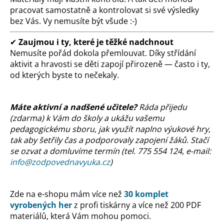
pracovat samostatně a kontrolovat si své výsledky
bez Vás. Vy nemusíte být všude :-)
✔
Zaujmou i ty, které je těžké nadchnout
Nemusíte pořád dokola přemlouvat. Díky střídání
aktivit a hravosti se děti zapojí přirozeně — často i ty,
od kterých byste to nečekaly.
Máte aktivní a nadšené učitele?
Ráda přijedu
(zdarma) k Vám do školy a ukážu vašemu
pedagogickému sboru, jak využít naplno výukové hry,
tak aby šetřily čas a podporovaly zapojení žáků. Stačí
se ozvat a domluvíme termín (tel. 775 554 124, e-mail:
info@zodpovednavyuka.cz
)
Zde na e-shopu mám více než
30 komplet
vyrobených her
z profi tiskárny a více než 200 PDF
materiálů, která Vám mohou pomoci.