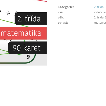
Měrná
cena:
Kategorie
:
2. třída
vše
:
videouk
věk
:
2. třída, 
oblast
:
matemat