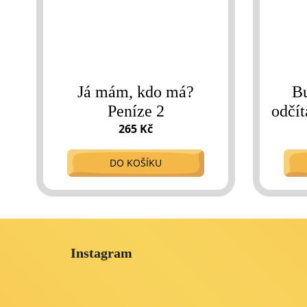
Já mám, kdo má?
Bu
Peníze 2
odčít
265 Kč
DO KOŠÍKU
Z
á
Instagram
p
a
t