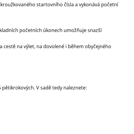
akroužkovaného startovního čísla a vykonává početní
 základních početních úkonech umožňuje snazší
 na cestě na výlet, na dovolené i během obyčejného
15 pětikrokových. V sadě tedy naleznete: