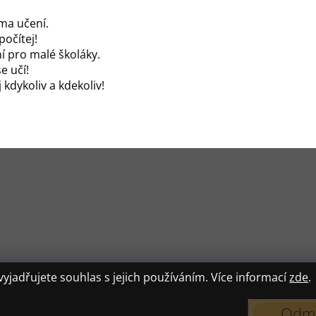
ma učení.
počítej!
ní pro malé školáky.
e učí!
 kdykoliv a kdekoliv!
jadřujete souhlas s jejich používáním. Více informací
zde
.
Odmí