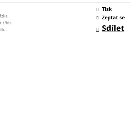
Tisk
ázka
Zeptat se
3. třída
Sdílet
ika