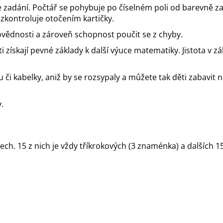
 zadání. Počtář se pohybuje po číselném poli od barevně z
 zkontroluje otočením kartičky.
ovědnosti a zároveň schopnost poučit se z chyby.
 získají pevné základy k další výuce matematiky. Jistota v
 či kabelky, aniž by se rozsypaly a můžete tak děti zabavit
y.
dech. 15 z nich je vždy tříkrokových (3 znaménka) a dalších 