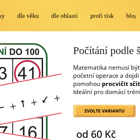
ky
dle věku
dle oblastí
profi tisk
blog
Co potřebujete najít?
Počítání podle 
Matematika nemusí být 
početní operace a dojdi
pomohou
procvičit sčí
Ideální pro domácí tréni
Doporučujeme
ZVOLTE VARIANTU
od
60 Kč