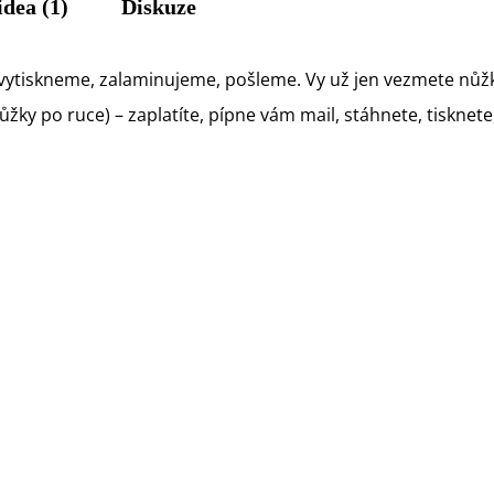
idea (1)
Diskuze
vytiskneme, zalaminujeme, pošleme. Vy už jen vezmete nůžk
ky po ruce) – zaplatíte, pípne vám mail, stáhnete, tisknete, 