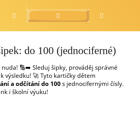
Hledat
Přihlášení
Nákupní
o nás
zdarma
košík
šipek: do 100 (jednociferné)
nuda! 🔢➡️ Sleduj šipky, prováděj správné
 k výsledku! 🚀 Tyto kartičky dětem
tání a odčítání do 100
s jednocifernými čísly.
nk i školní výuku!