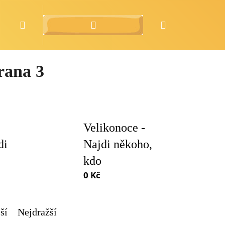
Hledat
Přihlášení
Nákupní
o nás
zdarma
košík
trana 3
Velikonoce -
di
Najdi někoho,
kdo
0 Kč
ší
Nejdražší