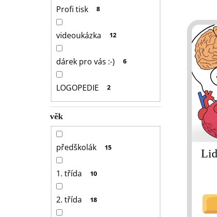
l
Profi tisk
8
V
ý
videoukázka
12
p
i
dárek pro vás :-)
6
s
p
LOGOPEDIE
2
r
o
věk
d
u
k
předškolák
15
Lid
t
ů
1. třída
10
2. třída
18