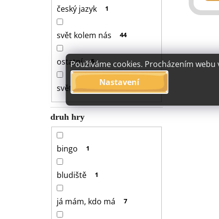
český jazyk
1
svět kolem nás
44
ostatní
5
Používáme cookies. Procházením webu vy
Nastavení
svět kolem
1
druh hry
bingo
1
bludiště
1
já mám, kdo má
7