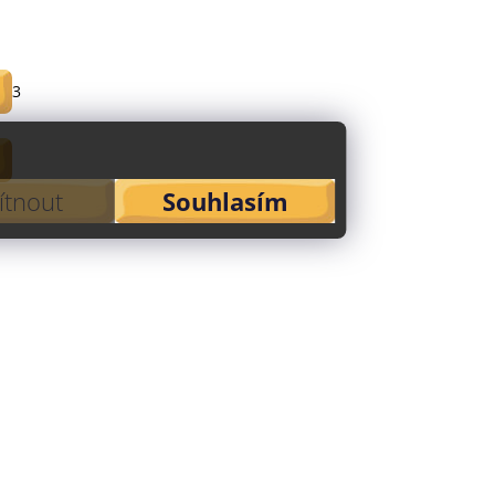
3
tnout
Souhlasím