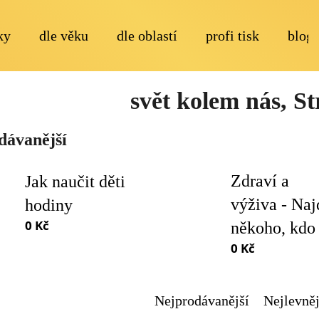
ky
dle věku
dle oblastí
profi tisk
blog
Co potřebujete najít?
svět kolem nás
, S
dávanější
Zdraví a
Jak naučit děti
výživa - Naj
hodiny
Doporučujeme
0 Kč
někoho, kdo
0 Kč
Nejprodávanější
Nejlevněj