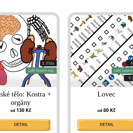
ské tělo: Kostra +
Lovec
orgány
130 Kč
60 Kč
od
od
DETAIL
DETAIL