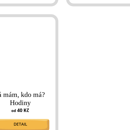
á mám, kdo má?
Hodiny
40 Kč
od
DETAIL