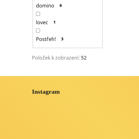
domino
6
lovec
1
Postřeh!
3
Položek k zobrazení:
52
Z
á
Instagram
p
a
t
í