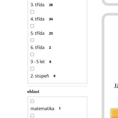
3. třída
28
4. třída
34
5. třída
23
6. třída
2
3 - 5 let
8
2. stupeň
9
J
oblast
matematika
1