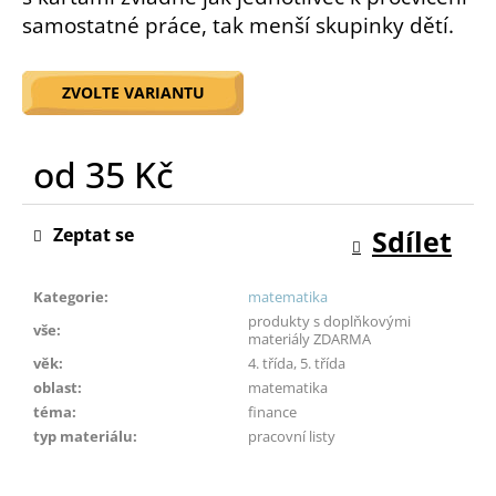
o
samostatné práce, tak menší skupinky dětí.
r
u
č
ZVOLTE VARIANTU
u
j
od
35 Kč
e
m
Měrná
e
cena:
Zeptat se
Sdílet
Kategorie
:
matematika
produkty s doplňkovými
vše
:
materiály ZDARMA
věk
:
4. třída, 5. třída
oblast
:
matematika
téma
:
finance
typ materiálu
:
pracovní listy