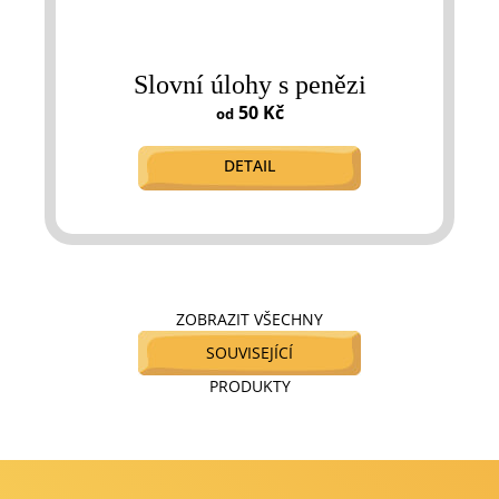
Slovní úlohy s penězi
50 Kč
od
DETAIL
ZOBRAZIT VŠECHNY
SOUVISEJÍCÍ
PRODUKTY
Z