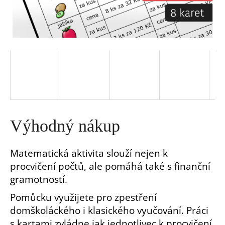
a
j
í
t
?
Výhodný nákup
Matematická aktivita slouží nejen k
procvičení počtů, ale pomáhá také s finanční
HLEDAT
gramotností.
Pomůcku využijete pro zpestření
D
domškoláckého i klasického vyučování. Práci
o
p
s kartami zvládne jak jednotlivec k procvičení