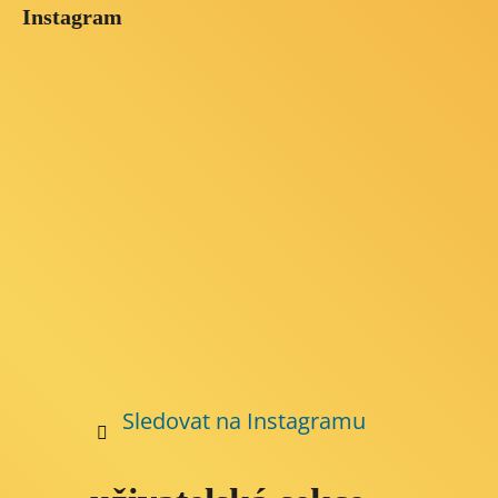
á
Instagram
p
a
t
í
Sledovat na Instagramu