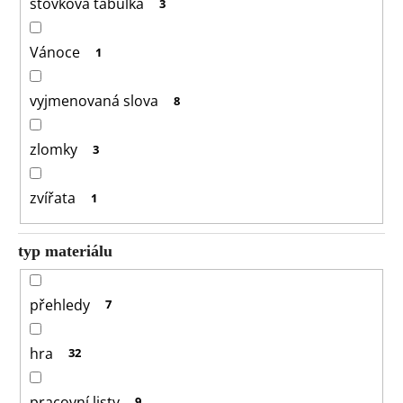
stovková tabulka
3
Vánoce
1
vyjmenovaná slova
8
zlomky
3
zvířata
1
typ materiálu
přehledy
7
hra
32
pracovní listy
9