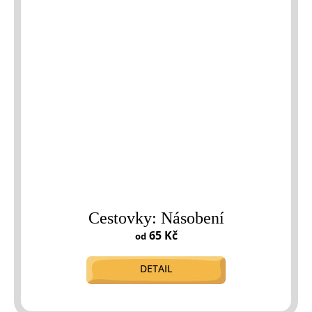
Cestovky: Násobení
65 Kč
od
DETAIL