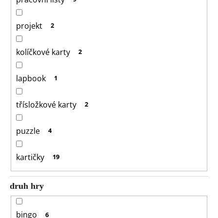
projekt
2
kolíčkové karty
2
lapbook
1
třísložkové karty
2
puzzle
4
kartičky
19
druh hry
bingo
6