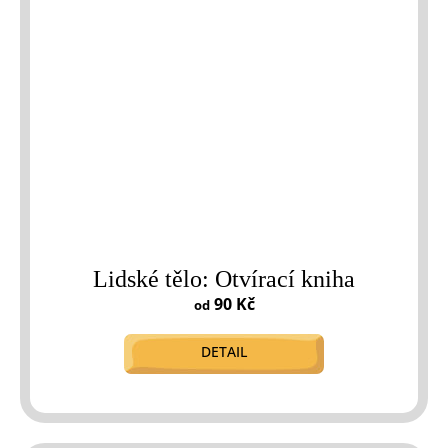
Lidské tělo: Otvírací kniha
90 Kč
od
DETAIL