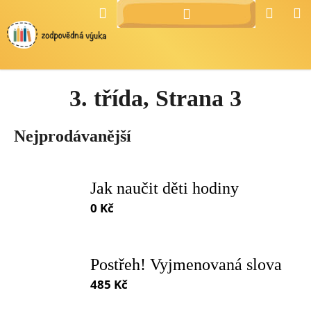
Přejít
K
Hledat
Náku
M
Přihlášení
na
o
Zpět
Zpět
košík
obsah
š
í
C
k
3. třída
, Strana 3
o
p
o
Nejprodávanější
t
ř
e
Jak naučit děti hodiny
b
0 Kč
u
j
e
Postřeh! Vyjmenovaná slova
t
485 Kč
e
n