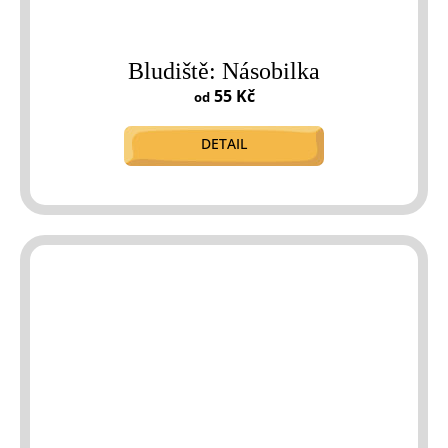
Bludiště: Násobilka
55 Kč
od
DETAIL