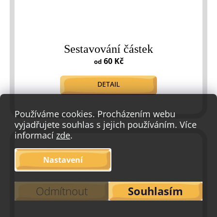
Sestavování částek
60 Kč
od
DETAIL
Používáme cookies. Procházením webu
vyjadřujete souhlas s jejich používáním. Více
informací
zde
.
Nastavení
Odmítnout
Souhlasím