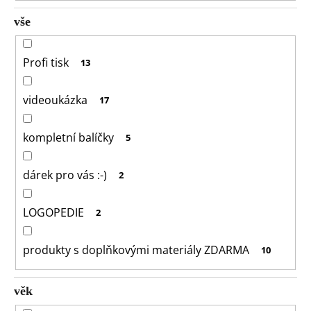
o
vše
r
u
č
Profi tisk
13
u
j
videoukázka
17
e
m
e
kompletní balíčky
5
dárek pro vás :-)
2
LOGOPEDIE
2
produkty s doplňkovými materiály ZDARMA
10
věk