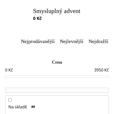
a
Smysluplný advent
j
0 Kč
í
t
?
Nejprodávanější
Nejlevnější
Nejdražší
Cena
0
Kč
3950
Kč
HLEDAT
D
o
Na skladě
89
p