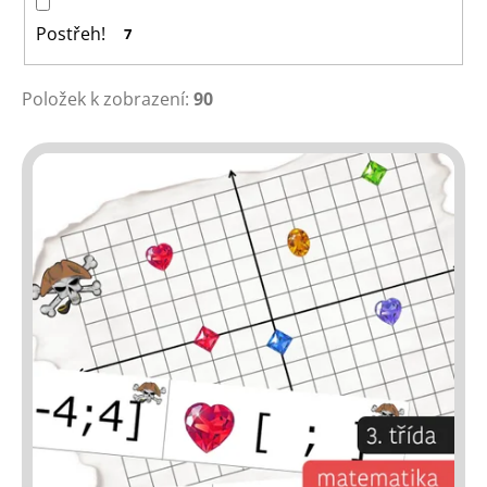
Postřeh!
7
Položek k zobrazení:
90
V
ý
p
i
s
p
r
o
d
u
k
t