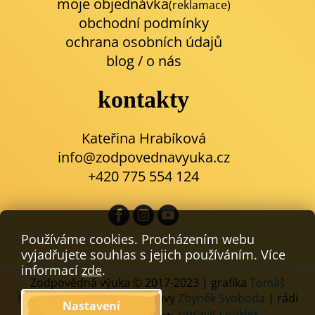
moje objednávka
(reklamace)
obchodní podmínky
ochrana osobních údajů
blog
/
o nás
kontakty
Kateřina Hrabíková
info@zodpovednavyuka.cz
+420 775 554 124
Používáme cookies. Procházením webu
vyjadřujete souhlas s jejich používáním. Více
informací
zde
.
Zodpovědná výuka © 2017-2023 | grafika
Tomáš
Komáček
| kódování a úpravy
Zbyněk Svoboda
| rádi
Nastavení
používáme
,
upravit cookies