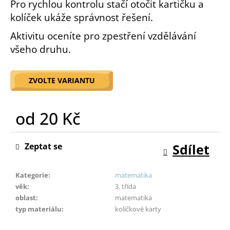
Pro rychlou kontrolu stačí otočit kartičku a
o
kolíček ukáže správnost řešení.
r
u
Aktivitu oceníte pro zpestření vzdělávání
č
všeho druhu.
u
j
e
ZVOLTE VARIANTU
m
e
od
20 Kč
Měrná
cena:
Zeptat se
Sdílet
Kategorie
:
matematika
věk
:
3. třída
oblast
:
matematika
typ materiálu
:
kolíčkové karty