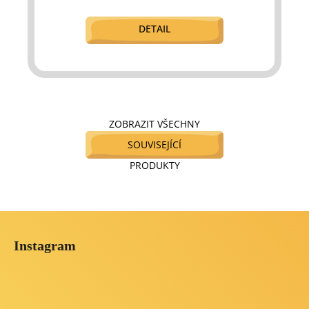
DETAIL
ZOBRAZIT VŠECHNY
SOUVISEJÍCÍ
PRODUKTY
Z
á
Instagram
p
a
t
í