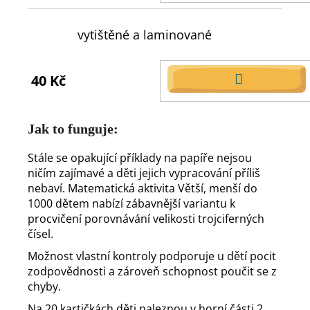
KOŠÍKU
vytištěné a laminované
40 Kč
DO
KOŠÍKU
Jak to funguje:
Stále se opakující příklady na papíře nejsou
ničím zajímavé a děti jejich vypracování příliš
nebaví. Matematická aktivita Větší, menší do
1000 dětem nabízí zábavnější variantu k
procvičení porovnávání velikosti trojciferných
čísel.
Možnost vlastní kontroly podporuje u dětí pocit
zodpovědnosti a zároveň schopnost poučit se z
chyby.
Na 20 kartičkách děti naleznou v horní části 2