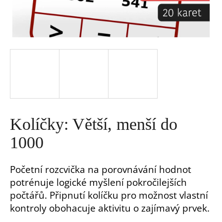
a
j
í
t
?
Kolíčky: Větší, menší do
1000
Početní rozcvička na porovnávání hodnot
HLEDAT
potrénuje logické myšlení pokročilejších
počtářů. Připnutí kolíčku pro možnost vlastní
D
kontroly obohacuje aktivitu o zajímavý prvek.
o
p