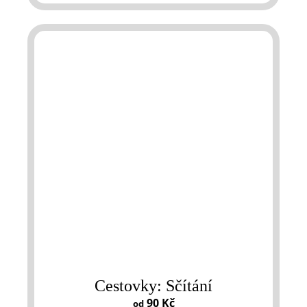
Cestovky: Sčítání
90 Kč
od