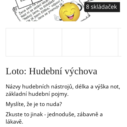
a
j
í
t
?
Loto: Hudební výchova
Názvy hudebních nástrojů, délka a výška not,
základní hudební pojmy.
HLEDAT
Myslíte, že je to nuda?
D
Zkuste to jinak - jednoduše, zábavně a
o
lákavě.
p