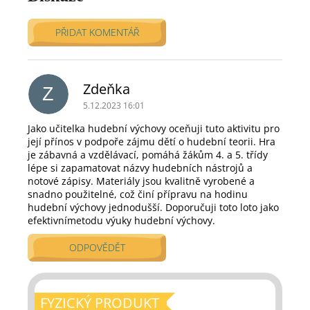
PŘIDAT KOMENTÁŘ
V
ý
p
Zdeňka
Z
i
5.12.2023 16:01
s
d
Jako učitelka hudební výchovy oceňuji tuto aktivitu pro
její přínos v podpoře zájmu dětí o hudební teorii. Hra
i
je zábavná a vzdělávací, pomáhá žákům 4. a 5. třídy
s
lépe si zapamatovat názvy hudebních nástrojů a
k
notové zápisy. Materiály jsou kvalitně vyrobené a
u
snadno použitelné, což činí přípravu na hodinu
z
hudební výchovy jednodušší. Doporučuji toto loto jako
í
efektivnímetodu výuky hudební výchovy.
ODPOVĚDĚT
FYZICKÝ PRODUKT