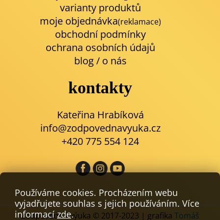
varianty produktů
moje objednávka
(reklamace)
obchodní podmínky
ochrana osobních údajů
blog
/
o nás
kontakty
Kateřina Hrabíková
info@zodpovednavyuka.cz
+420 775 554 124
Používáme cookies. Procházením webu
vyjadřujete souhlas s jejich používáním. Více
informací
zde
.
Zodpovědná výuka © 2017-2023 | grafika
Tomáš