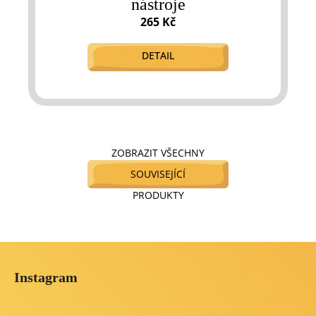
nástroje
265 Kč
DETAIL
ZOBRAZIT VŠECHNY
SOUVISEJÍCÍ
PRODUKTY
Z
á
Instagram
p
a