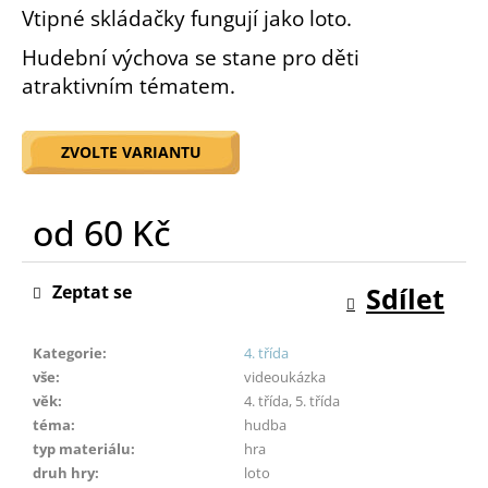
Vtipné skládačky fungují jako loto.
o
r
Hudební výchova se stane pro děti
u
atraktivním tématem.
č
u
j
ZVOLTE VARIANTU
e
m
e
od
60 Kč
Měrná
cena:
Zeptat se
Sdílet
Kategorie
:
4. třída
vše
:
videoukázka
věk
:
4. třída, 5. třída
téma
:
hudba
typ materiálu
:
hra
druh hry
:
loto