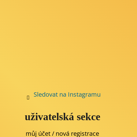
t
í
Sledovat na Instagramu
uživatelská sekce
můj účet / nová registrace