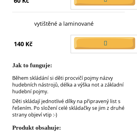
60 Kč
DO
KOŠÍKU
vytištěné a laminované
140 Kč
DO
KOŠÍKU
Jak to funguje:
Během skládání si děti procvičí pojmy názvy
hudebních nástrojů, délka a výška not a základní
hudební pojmy.
Děti skládají jednotlivé dílky na připravený list s
řešením. Po složení celé skládačky se jim z druhé
strany objeví vtip :-)
Produkt obsahuje: