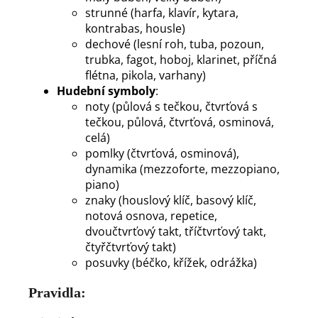
strunné (harfa, klavír, kytara,
kontrabas, housle)
dechové (lesní roh, tuba, pozoun,
trubka, fagot, hoboj, klarinet, příčná
flétna, pikola, varhany)
Hudební symboly
:
noty (půlová s tečkou, čtvrťová s
tečkou, půlová, čtvrťová, osminová,
celá)
pomlky (čtvrťová, osminová),
dynamika (mezzoforte, mezzopiano,
piano)
znaky (houslový klíč, basový klíč,
notová osnova, repetice,
dvoučtvrťový takt, tříčtvrťový takt,
čtyřčtvrťový takt)
posuvky (béčko, křížek, odrážka)
Pravidla: