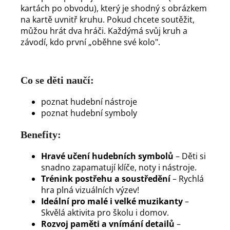
kartách po obvodu), který je shodný s obrázkem
na kartě uvnitř kruhu. Pokud chcete soutěžit,
můžou hrát dva hráči. Každýmá svůj kruh a
závodí, kdo první „oběhne své kolo".
Co se děti naučí:
poznat hudební nástroje
poznat hudební symboly
Benefity:
Hravé učení hudebních symbolů
– Děti si
snadno zapamatují klíče, noty i nástroje.
Trénink postřehu a soustředění
– Rychlá
hra plná vizuálních výzev!
Ideální pro malé i velké muzikanty
–
Skvělá aktivita pro školu i domov.
Rozvoj paměti a vnímání detailů
–