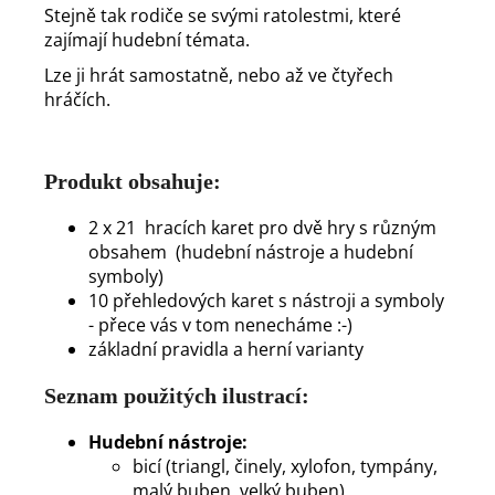
Stejně tak rodiče se svými ratolestmi, které
zajímají hudební témata.
Lze ji hrát samostatně, nebo až ve čtyřech
hráčích.
Produkt obsahuje:
2 x 21 hracích karet pro dvě hry s různým
obsahem (hudební nástroje a hudební
symboly)
10 přehledových karet s nástroji a symboly
- přece vás v tom nenecháme :-)
základní pravidla a herní varianty
Seznam použitých ilustrací:
Hudební nástroje:
bicí (triangl, činely, xylofon, tympány,
malý buben, velký buben)