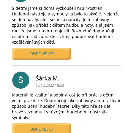
S dětmi jsme si doma vyzkoušeli hru "Postřeh!
Hudební nástroje a symboly" a bylo to skvělé. Nejenže
se děti bavily, ale i se něco naučily. Je to zábavný
způsob, jak přiblížit dětem hudbu a noty, a já jsem
rád, že jsme tuto hru objevili. Rozhodně doporučuji
ostatním rodičům, kteří chtějí podporovat hudební
vzdělávání svých dětí.
ODPOVĚDĚT
Šárka M.
Š
12.12.2023 18:53
Materiál je kvalitní a odolný, což je při práci s dětmi
velmi praktické. Doporučuji jako zábavný a interaktivní
způsob učení hudební teorie. Díky této hře se děti
hravě seznamují s různými hudebními nástroji a
symboly.
ODPOVĚDĚT