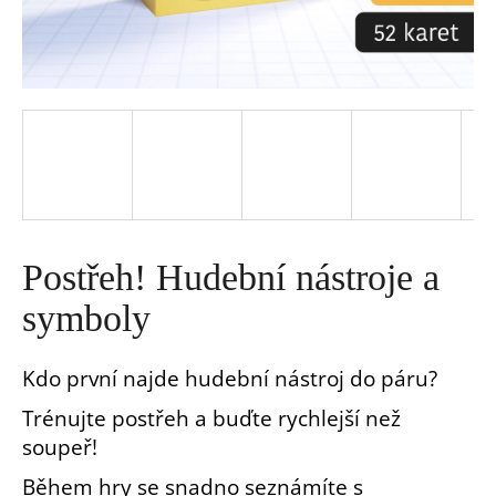
a
j
í
t
?
Postřeh! Hudební nástroje a
symboly
Kdo první najde hudební nástroj do páru?
HLEDAT
Trénujte postřeh a buďte rychlejší než
D
soupeř!
o
Během hry se snadno seznámíte s
p