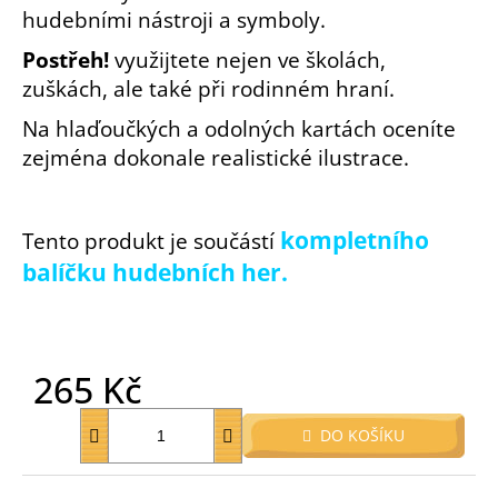
hudebními nástroji a symboly.
o
r
Postřeh!
využijtete nejen ve školách,
u
zuškách, ale také při rodinném hraní.
č
u
Na hlaďoučkých a odolných kartách oceníte
j
zejména dokonale realistické ilustrace.
e
m
e
kompletního
Tento produkt je součástí
balíčku hudebních her.
265 Kč
Měrná
DO KOŠÍKU
cena: