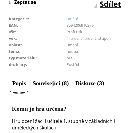
Zeptat se
Sdílet
Kategorie
:
umění
EAN
:
8594206910376
vše
:
Profi tisk
věk
:
4. třída, 5. třída, 2. stupeň
oblast
:
umění
téma
:
hudba
typ materiálu
:
hra
druh hry
:
Postřeh!
Popis
Související (8)
Diskuze (3)
Komu je hra určena?
Hru ocení žáci i učitelé 1. stupně v základních i
uměleckých školách.