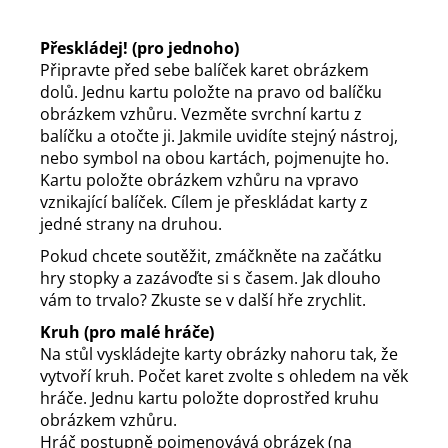
Přeskládej! (pro jednoho)
Připravte před sebe balíček karet obrázkem
dolů. Jednu kartu položte na pravo od balíčku
obrázkem vzhůru. Vezměte svrchní kartu z
balíčku a otočte ji. Jakmile uvidíte stejný nástroj,
nebo symbol na obou kartách, pojmenujte ho.
Kartu položte obrázkem vzhůru na vpravo
vznikající balíček. Cílem je přeskládat karty z
jedné strany na druhou.
Pokud chcete soutěžit, zmáčkněte na začátku
hry stopky a zazávoďte si s časem. Jak dlouho
vám to trvalo? Zkuste se v další hře zrychlit.
Kruh (pro malé hráče)
Na stůl vyskládejte karty obrázky nahoru tak, že
vytvoří kruh. Počet karet zvolte s ohledem na věk
hráče. Jednu kartu položte doprostřed kruhu
obrázkem vzhůru.
Hráč postupně pojmenovává obrázek (na