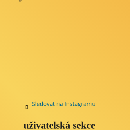
p
a
t
í
Sledovat na Instagramu
uživatelská sekce