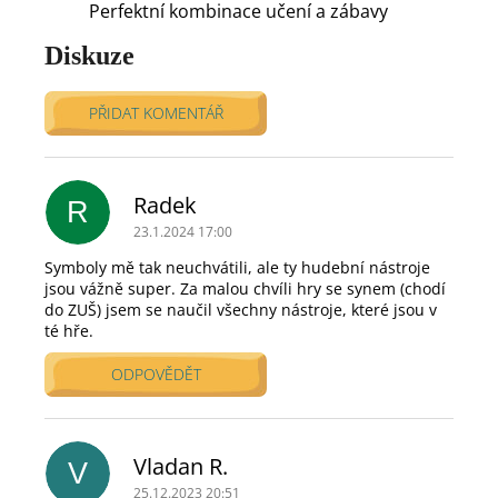
Perfektní kombinace učení a zábavy
Diskuze
PŘIDAT KOMENTÁŘ
V
ý
p
Radek
R
i
23.1.2024 17:00
s
d
Symboly mě tak neuchvátili, ale ty hudební nástroje
jsou vážně super. Za malou chvíli hry se synem (chodí
i
do ZUŠ) jsem se naučil všechny nástroje, které jsou v
s
té hře.
k
u
ODPOVĚDĚT
z
í
Vladan R.
V
25.12.2023 20:51