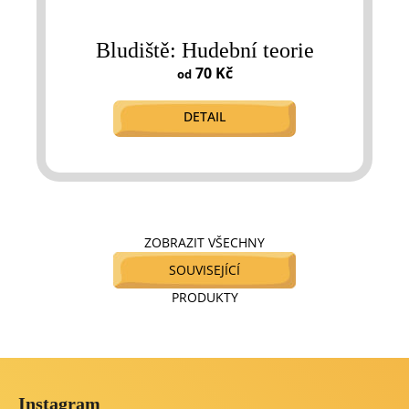
Bludiště: Hudební teorie
70 Kč
od
DETAIL
ZOBRAZIT VŠECHNY
SOUVISEJÍCÍ
PRODUKTY
Z
á
Instagram