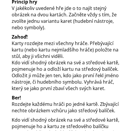
Princip hry
V jakékoliv uvedené hře jde o to najít stejný
obrázek na dvou kartách. Začněte vždy s tím, že
zvolíte jednu variantu karet (hudební nástroje,
nebo symboly).
Zahoď!
Karty rozdejte mezi všechny hráče. Přebývající
kartu (nebo kartu nejmladšího hráče) položte na
stůl, aby ji všichni viděli.
Kdo vidí shodný obrázek na své a středové kartě,
pojmenuje ho a odloží kartu na středový balíček.
Odložit ji může jen ten, kdo jako první řekl jméno
nástroje, či hudebního symbolu. Vyhrává hráč,
který se jako první zbaví všech svých karet.
Ber!
Rozdejte každému hráči po jedné kartě. Zbývající
nechte obrázkem vzhůru jako středový balíček.
Kdo vidí shodný obrázek na své a středové kartě,
pojmenuje ho a kartu ze středového balíčku