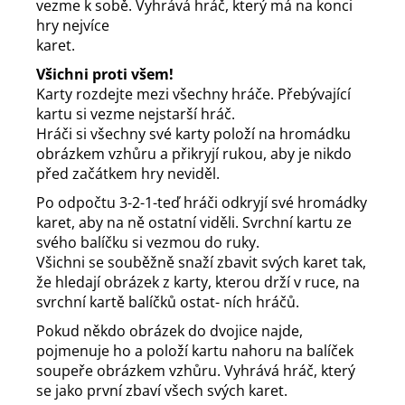
vezme k sobě. Vyhrává hráč, který má na konci
hry nejvíce
karet.
Všichni proti všem!
Karty rozdejte mezi všechny hráče. Přebývající
kartu si vezme nejstarší hráč.
Hráči si všechny své karty položí na hromádku
obrázkem vzhůru a přikryjí rukou, aby je nikdo
před začátkem hry neviděl.
Po odpočtu 3-2-1-teď hráči odkryjí své hromádky
karet, aby na ně ostatní viděli. Svrchní kartu ze
svého balíčku si vezmou do ruky.
Všichni se souběžně snaží zbavit svých karet tak,
že hledají obrázek z karty, kterou drží v ruce, na
svrchní kartě balíčků ostat- ních hráčů.
Pokud někdo obrázek do dvojice najde,
pojmenuje ho a položí kartu nahoru na balíček
soupeře obrázkem vzhůru. Vyhrává hráč, který
se jako první zbaví všech svých karet.