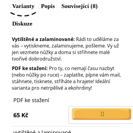
Varianty
Popis
Související (8)
Diskuze
Vytištěné a zalaminované:
Rádi to uděláme za
vás – vytiskneme, zalaminujeme, pošleme. Vy už
jen vezmete nůžky a doma si střihnete malé
tvořivé dobrodružství.
PDF ke stažení:
Pro ty, co nemají času nazbyt
(nebo nůžky po ruce) – zaplatíte, pípne vám mail,
stáhnete, tisknete, stříháte a hrajete! Ideální
varianta pro netrpělivé a ekohrdiny!
PDF ke stažení
65 Kč
DO
KOŠÍKU
vytištěné a laminované