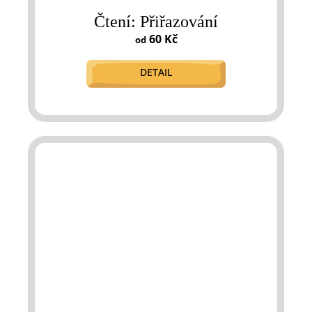
Čtení: Přiřazování
60 Kč
od
DETAIL