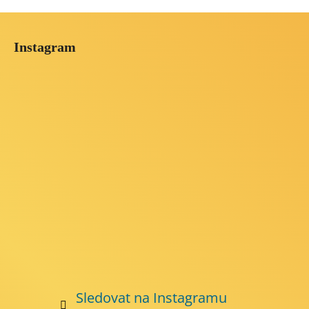
Z
á
Instagram
p
a
t
í
Sledovat na Instagramu