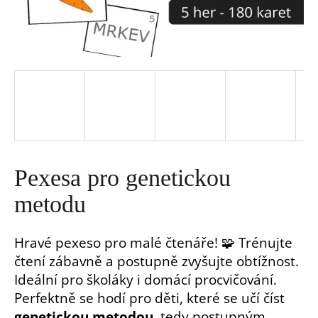
a
j
í
t
?
Pexesa pro genetickou
metodu
Hravé pexeso pro malé čtenáře! 🧩 Trénujte
HLEDAT
čtení zábavně a postupně zvyšujte obtížnost.
Ideální pro školáky i domácí procvičování.
D
Perfektně se hodí pro děti, které se učí číst
o
p
genetickou metodou
, tedy postupným