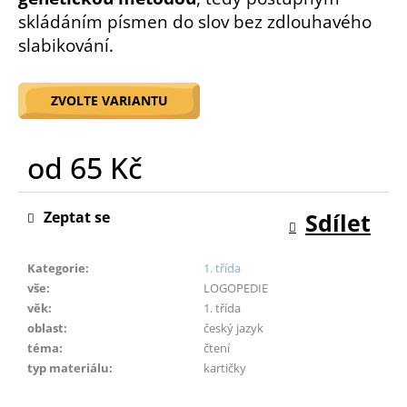
o
skládáním písmen do slov bez zdlouhavého
r
slabikování.
u
č
u
ZVOLTE VARIANTU
j
e
m
od
65 Kč
e
Měrná
cena:
Zeptat se
Sdílet
Kategorie
:
1. třída
vše
:
LOGOPEDIE
věk
:
1. třída
oblast
:
český jazyk
téma
:
čtení
typ materiálu
:
kartičky