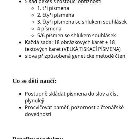
5 sad pexes s rostoucí obtížností
1. tři písmena
2. čtyři písmena
3. čtyři písmena se shlukem souhlásek
4 písmena
5/6 písmen se shlukem souhlásek
Každá sada: 18 obrázkových karet + 18
textových karet (VELKÁ TISKACÍ PÍSMENA)
slova přizpůsobená genetické metodě čtení
Co se děti naučí:
Postupně skládat písmena do slov a číst
plynuleji
Procvičovat paměť, pozornost a čtenářské
dovednosti
Benefity produktu: