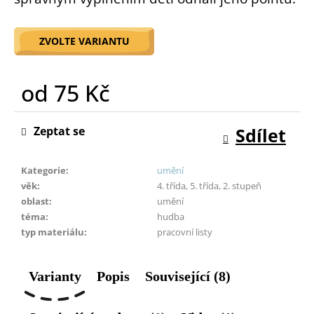
o
r
u
ZVOLTE VARIANTU
č
u
od
75 Kč
j
e
Měrná
m
cena:
Zeptat se
Sdílet
e
Kategorie
:
umění
věk
:
4. třída, 5. třída, 2. stupeň
oblast
:
umění
téma
:
hudba
typ materiálu
:
pracovní listy
Varianty
Popis
Související (8)