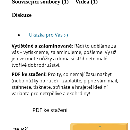
Související soubory (1)
Videa (1)
Diskuze
Ukázka pro Vás :-)
Vytištěné a zalaminované:
Rádi to uděláme za
vás – vytiskneme, zalaminujeme, pošleme. Vy už
jen vezmete nůžky a doma si střihnete malé
tvořivé dobrodružství.
PDF ke stažení:
Pro ty, co nemají času nazbyt
(nebo nůžky po ruce) – zaplatíte, pípne vám mail,
stáhnete, tisknete, stříháte a hrajete! Ideální
varianta pro netrpělivé a ekohrdiny!
PDF ke stažení
75 Kč