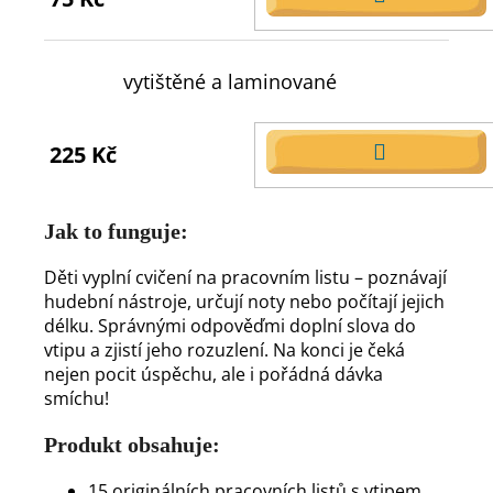
DO
KOŠÍKU
vytištěné a laminované
225 Kč
DO
KOŠÍKU
Jak to funguje:
Děti vyplní cvičení na pracovním listu – poznávají
hudební nástroje, určují noty nebo počítají jejich
délku. Správnými odpověďmi doplní slova do
vtipu a zjistí jeho rozuzlení. Na konci je čeká
nejen pocit úspěchu, ale i pořádná dávka
smíchu!
Produkt obsahuje:
15 originálních pracovních listů s vtipem