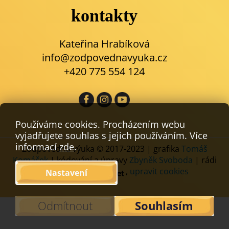
kontakty
Kateřina Hrabíková
info@zodpovednavyuka.cz
+420 775 554 124
Používáme cookies. Procházením webu
vyjadřujete souhlas s jejich používáním. Více
informací
zde
.
Zodpovědná výuka © 2017-2023 | grafika
Tomáš
Komáček
| kódování a úpravy
Zbyněk Svoboda
| rádi
používáme
,
upravit cookies
Nastavení
Odmítnout
Souhlasím