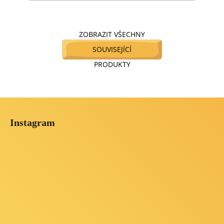
ZOBRAZIT VŠECHNY
SOUVISEJÍCÍ
PRODUKTY
Z
á
Instagram
p
a
t
í