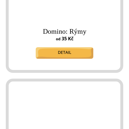
Domino: Rýmy
35 Kč
od
DETAIL