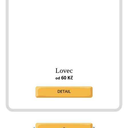
Lovec
60 Kč
od
DETAIL
S