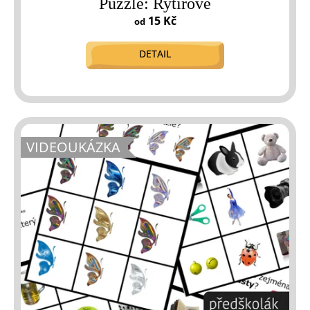
Puzzle: Rytířové
15 Kč
od
DETAIL
VIDEOUKÁZKA