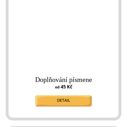
Doplňování písmene
45 Kč
od
DETAIL