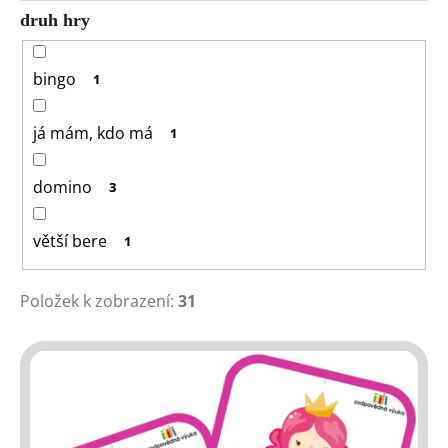
druh hry
bingo
1
já mám, kdo má
1
domino
3
větší bere
1
Položek k zobrazení:
31
V
ý
p
i