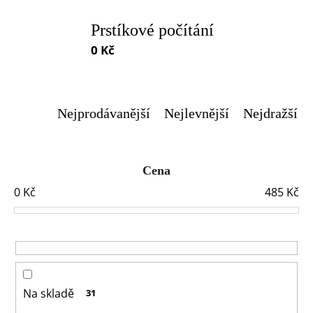
a
Prstíkové počítání
j
0 Kč
í
t
?
Nejprodávanější
Nejlevnější
Nejdražší
Cena
0
Kč
485
Kč
HLEDAT
D
o
Na skladě
31
p