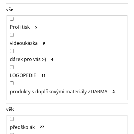
o
vše
r
u
č
Profi tisk
5
u
j
videoukázka
9
e
m
e
dárek pro vás :-)
4
LOGOPEDIE
11
produkty s doplňkovými materiály ZDARMA
2
věk
předškolák
27