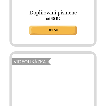
Doplňování písmene
45 Kč
od
DETAIL
VIDEOUKÁZKA