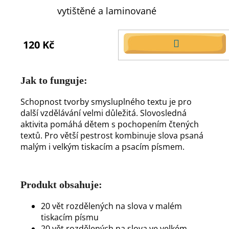
vytištěné a laminované
120 Kč
DO
KOŠÍKU
Jak to funguje:
Schopnost tvorby smysluplného textu je pro
další vzdělávání velmi důležitá. Slovosledná
aktivita pomáhá dětem s pochopením čtených
textů. Pro větší pestrost kombinuje slova psaná
malým i velkým tiskacím a psacím písmem.
Produkt obsahuje:
20 vět rozdělených na slova v malém
tiskacím písmu
20 vět rozdělených na slova ve velkém