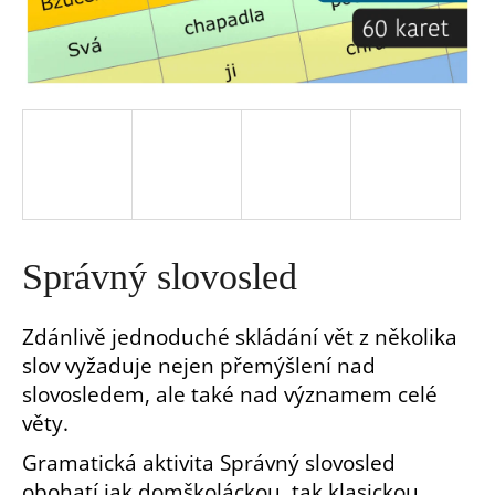
a
j
í
t
?
Správný slovosled
Zdánlivě jednoduché skládání vět z několika
slov vyžaduje nejen přemýšlení nad
HLEDAT
slovosledem, ale také nad významem celé
věty.
D
Gramatická aktivita Správný slovosled
o
p
obohatí jak domškoláckou, tak klasickou