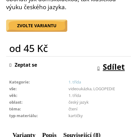
o
výuku českého jazyka.
r
u
č
ZVOLTE VARIANTU
u
j
od
45 Kč
e
m
Měrná
e
cena:
Zeptat se
Sdílet
Kategorie
:
1. třída
vše
:
videoukázka, LOGOPEDIE
věk
:
1. třída
oblast
:
český jazyk
téma
:
čtení
typ materiálu
:
kartičky
Varianty
Popis
Související (8)