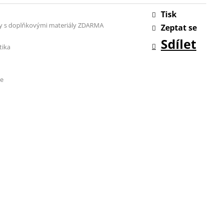
Tisk
y s doplňkovými materiály ZDARMA
Zeptat se
Sdílet
ika
re