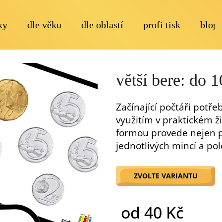
ky
dle věku
dle oblastí
profi tisk
blog
Co potřebujete najít?
větší bere: do 
Začínající počtáři potře
využitím v praktickém ž
formou provede nejen p
jednotlivých mincí a pol
Doporučujeme
ZVOLTE VARIANTU
od
40 Kč