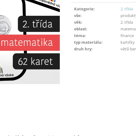
Měrná
cena:
Kategorie
:
2. třída
vše
:
produkt
věk
:
2. třída
oblast
:
matemat
téma
:
finance
typ materiálu
:
kartičky
druh hry
:
větší be