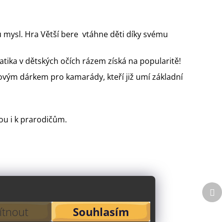
ou mysl. Hra Větší bere vtáhne děti díky svému
tika v dětských očích rázem získá na popularitě!
vým dárkem pro kamarády, kteří již umí základní
ou i k prarodičům.
Da
p
tnout
Souhlasím