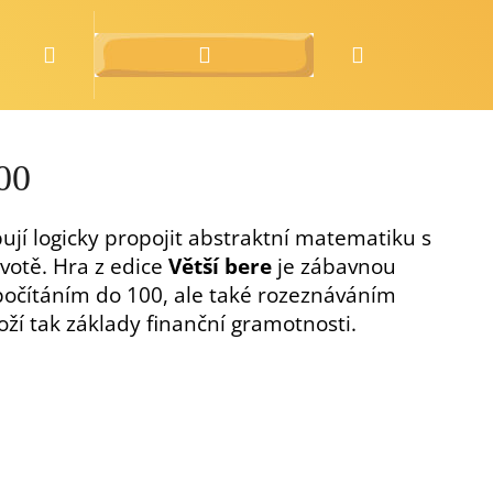
Hledat
Přihlášení
Nákupní
o nás
zdarma
košík
100
bují logicky propojit abstraktní matematiku s
ivotě. Hra z edice
Větší bere
je zábavnou
očítáním do 100, ale také rozeznáváním
oží tak základy finanční gramotnosti.