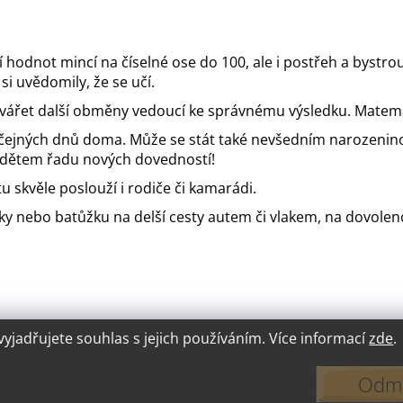
ní hodnot mincí na číselné ose do 100, ale i postřeh a bystr
i uvědomily, že se učí.
vytvářet další obměny vedoucí ke správnému výsledku. Matema
yčejných dnů doma. Může se stát také nevšedním narozenino
á dětem řadu nových dovedností!
u skvěle poslouží i rodiče či kamarádi.
ky nebo batůžku na delší cesty autem či vlakem, na dovolen
jadřujete souhlas s jejich používáním. Více informací
zde
.
Odmí