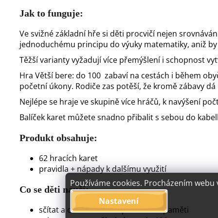
Jak to funguje:
Ve svižné základní hře si děti procvičí nejen srovnává
jednoduchému principu do výuky matematiky, aniž by s
Těžší varianty vyžadují více přemýšlení i schopnost 
Hra Větší bere: do 100 zabaví na cestách i během ob
početní úkony. Rodiče zas potěší, že kromě zábavy d
Nejlépe se hraje ve skupině více hráčů, k navýšení počt
Balíček karet můžete snadno přibalit s sebou do kabel
Produkt obsahuje:
62 hracích karet
pravidla + nápady k dalšímu využití
Používáme cookies. Procházením webu vy
Co se děti naučí:
Nastavení
sčítat a odčítat do 100 písemně i zpaměti