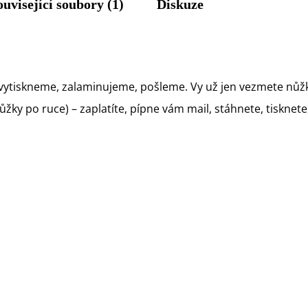
ouvisející soubory (1)
Diskuze
vytiskneme, zalaminujeme, pošleme. Vy už jen vezmete nůžk
ky po ruce) – zaplatíte, pípne vám mail, stáhnete, tisknete, 