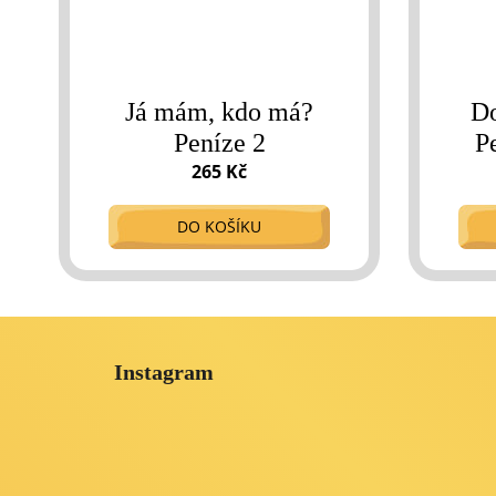
Já mám, kdo má?
Do
Peníze 2
P
265 Kč
DO KOŠÍKU
Z
á
Instagram
p
a
t
í