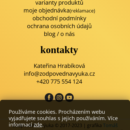
varianty produktů
moje objednávka
(reklamace)
obchodní podmínky
ochrana osobních údajů
blog
/
o nás
kontakty
Kateřina Hrabíková
info@zodpovednavyuka.cz
+420 775 554 124
Používáme cookies. Procházením webu
vyjadřujete souhlas s jejich používáním. Více
informací
zde
.
Zodpovědná výuka © 2017-2023 | grafika
Tomáš