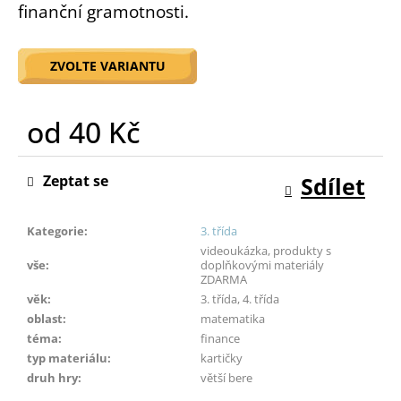
finanční gramotnosti.
o
r
u
ZVOLTE VARIANTU
č
u
j
od
40 Kč
e
m
Měrná
e
cena:
Zeptat se
Sdílet
Kategorie
:
3. třída
videoukázka, produkty s
vše
:
doplňkovými materiály
ZDARMA
věk
:
3. třída, 4. třída
oblast
:
matematika
téma
:
finance
typ materiálu
:
kartičky
druh hry
:
větší bere