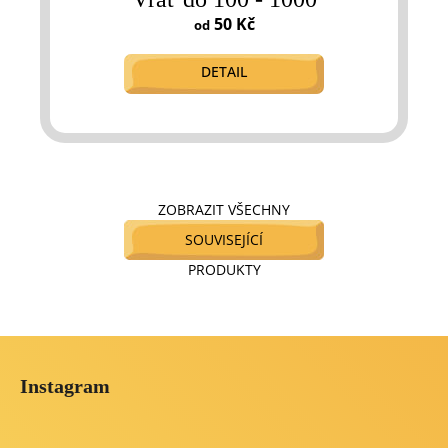
50 Kč
od
DETAIL
ZOBRAZIT VŠECHNY
SOUVISEJÍCÍ
PRODUKTY
Z
á
Instagram
p
a