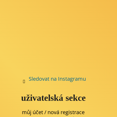
t
í
Sledovat na Instagramu
uživatelská sekce
můj účet / nová registrace