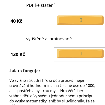
PDF ke stažení
40 Kč
DO
KOŠÍKU
vytištěné a laminované
130 Kč
DO
KOŠÍKU
Jak to funguje:
Ve svižné základní hře si děti procvičí nejen
srovnávání hodnot mincí na číselné ose do 1000,
ale i postřeh a bystrou mysl. Hra Větší bere
vtáhne děti díky svému jednoduchému principu
do výuky matematiky, aniž by si uvědomily, že se