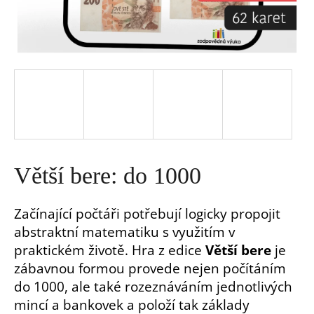
a
j
í
t
?
Větší bere: do 1000
Začínající počtáři potřebují logicky propojit
abstraktní matematiku s využitím v
HLEDAT
praktickém životě. Hra z edice
Větší bere
je
zábavnou formou provede nejen počítáním
D
do 1000, ale také rozeznáváním jednotlivých
o
mincí a bankovek a položí tak základy
p