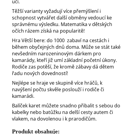
učí.
Těžší varianty vyžadují více přemýšlení i
schopnost vytvářet další obměny vedoucí ke
správnému výsledku. Matematika v dětských
očích rázem získá na popularitě!
Hra Větší bere: do 1000 zabaví na cestách i
během obyčejných dnů doma. Může se stát také
nevšedním narozeninovým dárkem pro
kamarády, kteří již umí základní početní úkony.
Rodiče zas potěší, že kromě zábavy dá dětem
řadu nových dovedností!
Nejlépe se hraje ve skupině více hráčů, k
navýšení počtu skvěle poslouží i rodiče či
kamarádi.
Balíček karet můžete snadno přibalit s sebou do
kabelky nebo batůžku na delší cesty autem či
vlakem, na dovolenou i k prarodičům.
Produkt obsahuje: